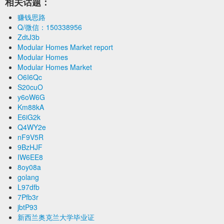
相关话题：
赚钱思路
Q/微信：150338956
ZdtJ3b
Modular Homes Market report
Modular Homes
Modular Homes Market
O6I6Qc
S20cuO
y6oW6G
Km88kA
E6iG2k
Q4WY2e
nF9V5R
9BzHJF
IW6EE8
8oy08a
golang
L97dfb
7Pfb3r
jbtP93
新西兰奥克兰大学毕业证