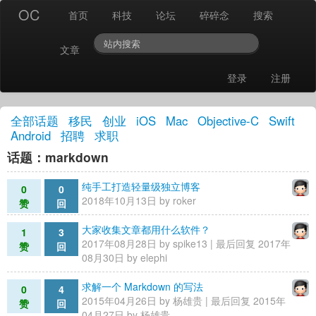
OC
首页
科技
论坛
碎碎念
搜索
文章
登录
注册
全部话题
移民
创业
iOS
Mac
Objective-C
Swift
Android
招聘
求职
话题：markdown
纯手工打造轻量级独立博客
0
0
2018年10月13日 by
roker
赞
回
大家收集文章都用什么软件？
1
3
2017年08月28日 by
spike13
| 最后回复 2017年
赞
回
08月30日 by
elephi
求解一个 Markdown 的写法
0
4
2015年04月26日 by
杨雄贵
| 最后回复 2015年
赞
回
04月27日 by
杨雄贵