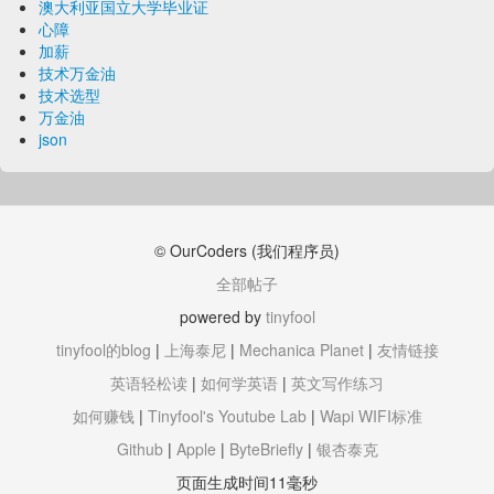
澳大利亚国立大学毕业证
心障
加薪
技术万金油
技术选型
万金油
json
© OurCoders (我们程序员)
全部帖子
powered by
tinyfool
tinyfool的blog
|
上海泰尼
|
Mechanica Planet
|
友情链接
英语轻松读
|
如何学英语
|
英文写作练习
如何赚钱
|
Tinyfool's Youtube Lab
|
Wapi WIFI标准
Github
|
Apple
|
ByteBriefly
|
银杏泰克
页面生成时间11毫秒