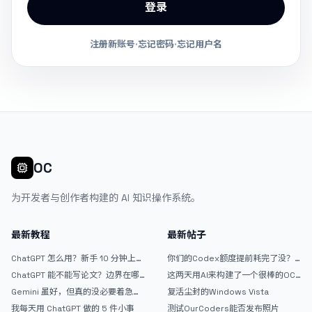
登录
注册新账号
·
忘记密码
·
忘记用户名
OC
为开发者与创作者构建的 AI 知识操作系统。
最新教程
最新帖子
ChatGPT 怎么用？新手 10 分钟上手
你们的Codex额度提前耗完了没？
指南
戒断反应如何？
ChatGPT 能不能写论文？边界在哪
这两天用AI来构建了一个很棒的OC
里
论坛精华区
Gemini 虽好，但真的没必要着急放
复活尘封的Windows Vista
弃 ChatGPT
我每天用 ChatGPT 做的 5 件小事
测试OurCoders能否发布照片