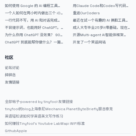
如何使用 Google 的 AI 编程工具
用Claude Code和Codex写代码真
AntiGravity：独立开发者的新时代
的爽，但是App怎么挣钱还是很难啊
一个人如何在两小时内做出三个 iOS
重返OurCoders
武器
APP？｜AntiGravity + Gemini 3 实
一行代码不写，用 AI 和对话完成一
最近在试一个有趣的 AI 换脸工具，
战完整记录
个完整网站：《图书天堂》实战记录
效果挺不错
不背提示词，也能用好 ChatGPT。
成人大专毕业25岁it零基础，现在想
一个万能提问模板
考软件设计师，有什么好的建议吗，
为什么你用 ChatGPT 没效果？ 90%
开源Multi-agent AI智能体框架
谢谢！
的人第一步就问错了
aevatar.ai，欢迎大家贡献代码
ChatGPT 到底能帮你做什么？一篇
开发了一个笑话网站
给普通人的使用说明
社区
论坛讨论
碎碎念
友情链接
全部帖子
·
powered by tinyfool
·
友情链接
tinyfool的blog
上海泰尼
Mechanica Planet
ByteBriefly
银杏泰克
英语轻松读
如何学英语
英文写作练习
如何赚钱
Tinyfool's Youtube Lab
Wapi WIFI标准
Github
Apple