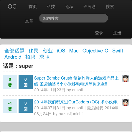
OC
首页
科技
论坛
碎碎念
搜索
文章
登录
注册
全部话题
移民
创业
iOS
Mac
Objective-C
Swift
Android
招聘
求职
话题：super
Super Bombe Crush 复刻炸弹人的游戏产品上
0
0
线 圣诞抽奖 5个小米移动电源等你来拿!!
赞
回
2014年11月23日 by
cnsoft
2014年我们都来过OurCoders (OC) 求小伙伴.
-1
3
2014年07月31日 by
cnsoft
| 最后回复 2014年
赞
回
08月24日 by
hazukijunichi