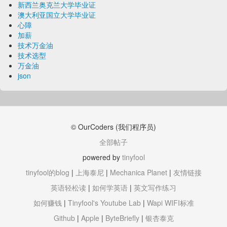
新西兰奥克兰大学毕业证
澳大利亚国立大学毕业证
心障
加薪
技术万金油
技术选型
万金油
json
© OurCoders (我们程序员)
全部帖子
powered by
tinyfool
tinyfool的blog
|
上海泰尼
|
Mechanica Planet
|
友情链接
英语轻松读
|
如何学英语
|
英文写作练习
如何赚钱
|
Tinyfool's Youtube Lab
|
Wapi WIFI标准
Github
|
Apple
|
ByteBriefly
|
银杏泰克