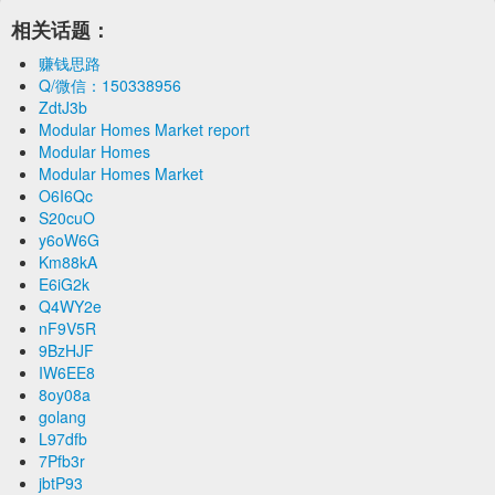
相关话题：
赚钱思路
Q/微信：150338956
ZdtJ3b
Modular Homes Market report
Modular Homes
Modular Homes Market
O6I6Qc
S20cuO
y6oW6G
Km88kA
E6iG2k
Q4WY2e
nF9V5R
9BzHJF
IW6EE8
8oy08a
golang
L97dfb
7Pfb3r
jbtP93