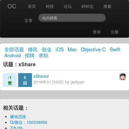
OC
首页
科技
论坛
碎碎念
搜索
文章
登录
注册
全部话题
移民
创业
iOS
Mac
Objective-C
Swift
Android
招聘
求职
话题：xShare
xShared
-1
0
2018年01月03日 by
jackyan
赞
回
相关话题：
赚钱思路
Q/微信：150338956
ZdtJ3b