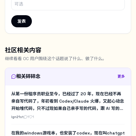
发表
社区相关内容
继续看看 OC 用户围绕这个话题说了什么、做了什么。
相关碎碎念
更多
从第一份程序员职业至今，已经过了 20 年，现在已经不再
亲自写代码了，年初看到 Codex/Claude 火爆，又起心动念
开始堆代码，只不过现如果自己亲手写的代码，跟 AI 写的代
码放在一起，我开始有种耻感涌上来。是到了把关注点挪到
lgn21st
1
1
像我这种老登程序员的生活上的时候了。
在我的windows游戏本，也安装了codex，现在叫chatgpt