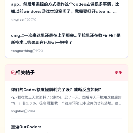
app。然后用遥控的方式操作这个codex去做很多事情，比
如以前windows游戏本没空间了，我需要打开steam、
gog、战网，然后手工看一堆目录的占用。现在直接用
tinyfool
0
0
codex做个扫描。然后决定要不要暂时删除某个游戏啥的。
以前要在windows游戏本实验一些必须N卡的AI项目要自己
omg上一次来这里还是在上学那会…学校里还在教FinFET是
去安装，现在也都交给Codex来做，我就在我习惯的mac环
新技术…结果现在已经ai一把梭了
境下遥控即可
tonynothing
1
0
相关帖子
更多
你们的Codex额度提前耗完了没？戒断反应如何？
<p>我在第三天就消耗了只剩1%，忍了一天，然后今天干脆用这最后的
1%，开着5.6 Sol 极高 强推我一个提示词笔记本应用的功能落地。最终
用时3小时，居然还是跑完了。但是现在还是出现一些戒断反应，感觉
shynloc
2
4
啥也做不了，就无精打采的，困。</p> <p>我做了一个Prompt
Notebook，专门用来收藏或者记录自己手搓的生图提示词。带
重返OurCoders
Chrome一键收藏插件。支持AI优化提示词。支持提示词中提取常用字
段作为提示词百科词汇。也自带生图功能用来测提示词。但是要搭配