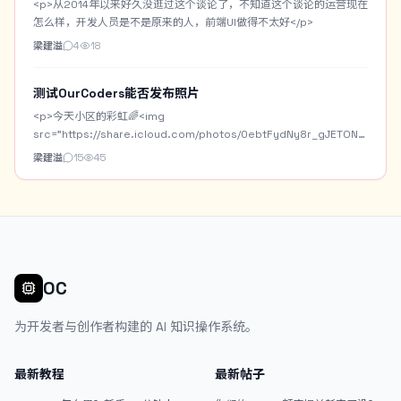
<p>从2014年以来好久没逛过这个谈论了，不知道这个谈论的运营现在
Cloudflare R2+Worker的图床。</p> <p>今天主要是做一个AI模特的
怎么样，开发人员是不是原来的人，前端UI做得不太好</p>
资产库。将常用的AI模特固定下来，进行身份设定，以及模特的一些角
梁建溢
4
18
色定妆图。之后生图可以直接调用AI模特自动作为垫图。</p> <p>这是
AI模特资产库的界面： <img
src="/upload/thread/202608/42b5f73e-938f-45de-b74e-
测试OurCoders能否发布照片
da69da9d72a8.webp" alt="1bb0d28b-c7dd-4327-bafa-
<p>今天小区的彩虹🌈<img
26b60323cbed" /> 这是主界面的提示词瀑布流，支持关键词或标签
src="https://share.icloud.com/photos/0ebtFydNy8r_gJETON61u4Yb
搜索： <img src="/upload/thread/202608/3e15b6e7-345f-
alt="图片说明" /></p> <p>看来不能直接发照片，可以把iCloud Link
梁建溢
15
45
48b4-aeff-1bbd89afe9d3.webp" alt="ab998e2f-9ccc-4173-
的功能派上用场！</p>
832f-223aa6c6fa81" /> 这是提示词笔记的预览界面，可以复制提示
词，分享提示词，点击分享还有分享短链：
（https://prompt.jintao.co.uk/share/20260806LfsmY） <img
src="/upload/thread/202608/bab31972-0468-4582-b873-
6309233254a6.webp" alt="20260806-201213" /> 可惜现在没额
度了，我又不想换模型折腾。现在还有些界面细节和小功能需要落地完
OC
善，可能还要虫子要抓。弄好了，打算放GitHub开源。</p> <p>有朋
友想试试的么？</p>
为开发者与创作者构建的 AI 知识操作系统。
最新教程
最新帖子