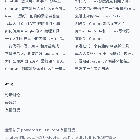
ChatGPT 怎么用？新手 10 分钟上手
你们的Codex额度提前耗完了没？
指南
戒断反应如何？
ChatGPT 能不能写论文？边界在哪
这两天用AI来构建了一个很棒的OC
里
论坛精华区
Gemini 虽好，但真的没必要着急放
复活尘封的Windows Vista
弃 ChatGPT
我每天用 ChatGPT 做的 5 件小事
测试OurCoders能否发布照片
如何使用 Google 的 AI 编程工具
用Claude Code和Codex写代码真
AntiGravity：独立开发者的新时代
的爽，但是App怎么挣钱还是很难啊
一个人如何在两小时内做出三个 iOS
重返OurCoders
武器
APP？｜AntiGravity + Gemini 3 实
一行代码不写，用 AI 和对话完成一
最近在试一个有趣的 AI 换脸工具，
战完整记录
个完整网站：《图书天堂》实战记录
效果挺不错
不背提示词，也能用好 ChatGPT。
成人大专毕业25岁it零基础，现在想
一个万能提问模板
考软件设计师，有什么好的建议吗，
为什么你用 ChatGPT 没效果？ 90%
开源Multi-agent AI智能体框架
谢谢！
的人第一步就问错了
aevatar.ai，欢迎大家贡献代码
ChatGPT 到底能帮你做什么？一篇
开发了一个笑话网站
给普通人的使用说明
社区
论坛讨论
碎碎念
友情链接
全部帖子
·
powered by tinyfool
·
友情链接
tinyfool的blog
上海泰尼
Mechanica Planet
ByteBriefly
银杏泰克