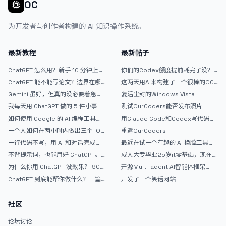
OC
AI模特资产库的界面： <img
src="/upload/thread/202608/42b5f73e-938f-45de-b74e-
为开发者与创作者构建的 AI 知识操作系统。
da69da9d72a8.webp" alt="1bb0d28b-c7dd-4327-bafa-
26b60323cbed" /> 这是主界面的提示词瀑布流，支持关键词或标签
搜索： <img src="/upload/thread/202608/3e15b6e7-345f-
最新教程
最新帖子
48b4-aeff-1bbd89afe9d3.webp" alt="ab998e2f-9ccc-4173-
832f-223aa6c6fa81" /> 这是提示词笔记的预览界面，可以复制提示
ChatGPT 怎么用？新手 10 分钟上手
你们的Codex额度提前耗完了没？
指南
戒断反应如何？
词，分享提示词，点击分享还有分享短链：
ChatGPT 能不能写论文？边界在哪
这两天用AI来构建了一个很棒的OC
（https://prompt.jintao.co.uk/share/20260806LfsmY） <img
里
论坛精华区
Gemini 虽好，但真的没必要着急放
复活尘封的Windows Vista
src="/upload/thread/202608/bab31972-0468-4582-b873-
弃 ChatGPT
我每天用 ChatGPT 做的 5 件小事
测试OurCoders能否发布照片
6309233254a6.webp" alt="20260806-201213" /> 可惜现在没额
如何使用 Google 的 AI 编程工具
用Claude Code和Codex写代码真
度了，我又不想换模型折腾。现在还有些界面细节和小功能需要落地完
AntiGravity：独立开发者的新时代
的爽，但是App怎么挣钱还是很难啊
善，可能还要虫子要抓。弄好了，打算放GitHub开源。</p> <p>有朋
一个人如何在两小时内做出三个 iOS
重返OurCoders
武器
APP？｜AntiGravity + Gemini 3 实
友想试试的么？</p>
一行代码不写，用 AI 和对话完成一
最近在试一个有趣的 AI 换脸工具，
战完整记录
个完整网站：《图书天堂》实战记录
效果挺不错
不背提示词，也能用好 ChatGPT。
成人大专毕业25岁it零基础，现在想
一个万能提问模板
考软件设计师，有什么好的建议吗，
为什么你用 ChatGPT 没效果？ 90%
开源Multi-agent AI智能体框架
谢谢！
的人第一步就问错了
aevatar.ai，欢迎大家贡献代码
ChatGPT 到底能帮你做什么？一篇
开发了一个笑话网站
给普通人的使用说明
社区
论坛讨论