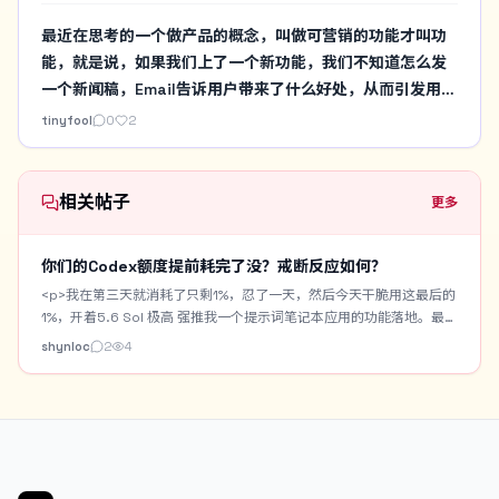
以前要在windows游戏本实验一些必须N卡的AI项目要自己
最近在思考的一个做产品的概念，叫做可营销的功能才叫功
去安装，现在也都交给Codex来做，我就在我习惯的mac环
能，就是说，如果我们上了一个新功能，我们不知道怎么发
境下遥控即可
一个新闻稿，Email告诉用户带来了什么好处，从而引发用户
下载，或者说重回app，提高活跃度的话，那么就不是一个
tinyfool
0
2
合格的功能。
相关帖子
更多
你们的Codex额度提前耗完了没？戒断反应如何？
<p>我在第三天就消耗了只剩1%，忍了一天，然后今天干脆用这最后的
1%，开着5.6 Sol 极高 强推我一个提示词笔记本应用的功能落地。最终
用时3小时，居然还是跑完了。但是现在还是出现一些戒断反应，感觉
shynloc
2
4
啥也做不了，就无精打采的，困。</p> <p>我做了一个Prompt
Notebook，专门用来收藏或者记录自己手搓的生图提示词。带
Chrome一键收藏插件。支持AI优化提示词。支持提示词中提取常用字
段作为提示词百科词汇。也自带生图功能用来测提示词。但是要搭配
Cloudflare R2+Worker的图床。</p> <p>今天主要是做一个AI模特的
资产库。将常用的AI模特固定下来，进行身份设定，以及模特的一些角
色定妆图。之后生图可以直接调用AI模特自动作为垫图。</p> <p>这是