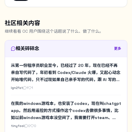
社区相关内容
继续看看 OC 用户围绕这个话题说了什么、做了什么。
相关碎碎念
更多
从第一份程序员职业至今，已经过了 20 年，现在已经不再
亲自写代码了，年初看到 Codex/Claude 火爆，又起心动念
开始堆代码，只不过现如果自己亲手写的代码，跟 AI 写的代
码放在一起，我开始有种耻感涌上来。是到了把关注点挪到
lgn21st
1
1
像我这种老登程序员的生活上的时候了。
在我的windows游戏本，也安装了codex，现在叫chatgpt
app。然后用遥控的方式操作这个codex去做很多事情，比
如以前windows游戏本没空间了，我需要打开steam、
gog、战网，然后手工看一堆目录的占用。现在直接用
tinyfool
0
0
codex做个扫描。然后决定要不要暂时删除某个游戏啥的。