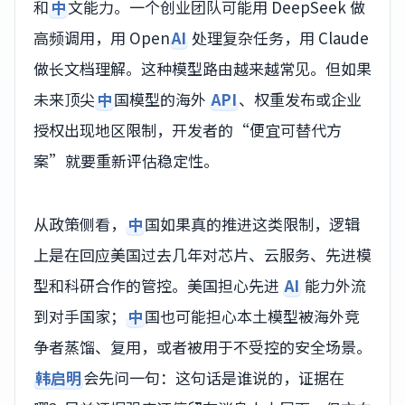
和
中
文能力。一个创业团队可能用 DeepSeek 做
高频调用，用 Open
AI
处理复杂任务，用 Claude
做长文档理解。这种模型路由越来越常见。但如果
未来顶尖
中
国模型的海外
API
、权重发布或企业
授权出现地区限制，开发者的“便宜可替代方
案”就要重新评估稳定性。
从政策侧看，
中
国如果真的推进这类限制，逻辑
上是在回应美国过去几年对芯片、云服务、先进模
型和科研合作的管控。美国担心先进
AI
能力外流
到对手国家；
中
国也可能担心本土模型被海外竞
争者蒸馏、复用，或者被用于不受控的安全场景。
韩启明
会先问一句：这句话是谁说的，证据在