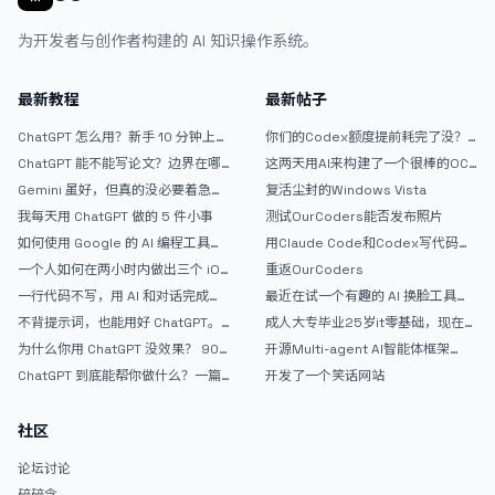
词，分享提示词，点击分享还有分享短链：
为开发者与创作者构建的 AI 知识操作系统。
（https://prompt.jintao.co.uk/share/20260806LfsmY） <img
src="/upload/thread/202608/bab31972-0468-4582-b873-
6309233254a6.webp" alt="20260806-201213" /> 可惜现在没额
最新教程
最新帖子
度了，我又不想换模型折腾。现在还有些界面细节和小功能需要落地完
善，可能还要虫子要抓。弄好了，打算放GitHub开源。</p> <p>有朋
ChatGPT 怎么用？新手 10 分钟上手
你们的Codex额度提前耗完了没？
友想试试的么？</p>
指南
戒断反应如何？
ChatGPT 能不能写论文？边界在哪
这两天用AI来构建了一个很棒的OC
里
论坛精华区
Gemini 虽好，但真的没必要着急放
复活尘封的Windows Vista
弃 ChatGPT
我每天用 ChatGPT 做的 5 件小事
测试OurCoders能否发布照片
如何使用 Google 的 AI 编程工具
用Claude Code和Codex写代码真
AntiGravity：独立开发者的新时代
的爽，但是App怎么挣钱还是很难啊
一个人如何在两小时内做出三个 iOS
重返OurCoders
武器
APP？｜AntiGravity + Gemini 3 实
一行代码不写，用 AI 和对话完成一
最近在试一个有趣的 AI 换脸工具，
战完整记录
个完整网站：《图书天堂》实战记录
效果挺不错
不背提示词，也能用好 ChatGPT。
成人大专毕业25岁it零基础，现在想
一个万能提问模板
考软件设计师，有什么好的建议吗，
为什么你用 ChatGPT 没效果？ 90%
开源Multi-agent AI智能体框架
谢谢！
的人第一步就问错了
aevatar.ai，欢迎大家贡献代码
ChatGPT 到底能帮你做什么？一篇
开发了一个笑话网站
给普通人的使用说明
社区
论坛讨论
碎碎念