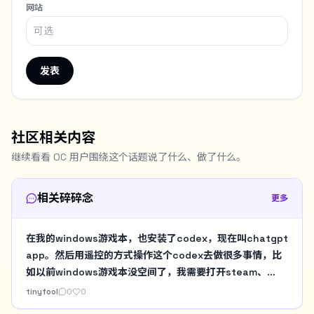
网站
发表
社区相关内容
继续看看 OC 用户围绕这个话题说了什么、做了什么。
相关碎碎念
更多
在我的windows游戏本，也安装了codex，现在叫chatgpt
app。然后用遥控的方式操作这个codex去做很多事情，比
如以前windows游戏本没空间了，我需要打开steam、
gog、战网，然后手工看一堆目录的占用。现在直接用
tinyfool
0
0
codex做个扫描。然后决定要不要暂时删除某个游戏啥的。