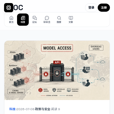
OC
登录
注册
首页
科技
论坛
碎碎念
搜索
文章
科技
·
2026-07-08
·
政策与安全
·
阅读
9