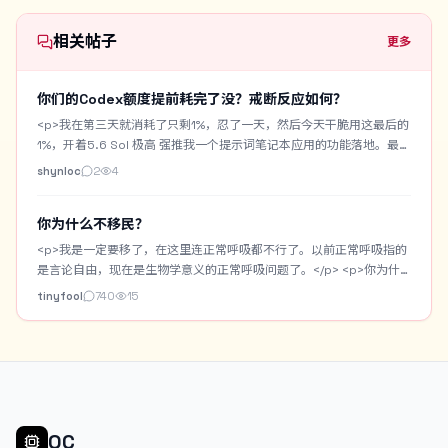
以前要在windows游戏本实验一些必须N卡的AI项目要自己
去安装，现在也都交给Codex来做，我就在我习惯的mac环
相关帖子
更多
境下遥控即可
你们的Codex额度提前耗完了没？戒断反应如何？
<p>我在第三天就消耗了只剩1%，忍了一天，然后今天干脆用这最后的
1%，开着5.6 Sol 极高 强推我一个提示词笔记本应用的功能落地。最终
用时3小时，居然还是跑完了。但是现在还是出现一些戒断反应，感觉
shynloc
2
4
啥也做不了，就无精打采的，困。</p> <p>我做了一个Prompt
Notebook，专门用来收藏或者记录自己手搓的生图提示词。带
你为什么不移民？
Chrome一键收藏插件。支持AI优化提示词。支持提示词中提取常用字
段作为提示词百科词汇。也自带生图功能用来测提示词。但是要搭配
<p>我是一定要移了，在这里连正常呼吸都不行了。以前正常呼吸指的
Cloudflare R2+Worker的图床。</p> <p>今天主要是做一个AI模特的
是言论自由，现在是生物学意义的正常呼吸问题了。</p> <p>你为什
资产库。将常用的AI模特固定下来，进行身份设定，以及模特的一些角
么不移民？</p>
tinyfool
740
15
色定妆图。之后生图可以直接调用AI模特自动作为垫图。</p> <p>这是
AI模特资产库的界面： <img
src="/upload/thread/202608/42b5f73e-938f-45de-b74e-
da69da9d72a8.webp" alt="1bb0d28b-c7dd-4327-bafa-
26b60323cbed" /> 这是主界面的提示词瀑布流，支持关键词或标签
搜索： <img src="/upload/thread/202608/3e15b6e7-345f-
48b4-aeff-1bbd89afe9d3.webp" alt="ab998e2f-9ccc-4173-
OC
832f-223aa6c6fa81" /> 这是提示词笔记的预览界面，可以复制提示