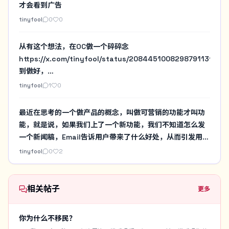
才会看到广告
tinyfool
0
0
从有这个想法，在OC做一个碎碎念
https://x.com/tinyfool/status/2084451008298791131
到做好，
https://x.com/tinyfool/status/2084490288681386154
tinyfool
1
0
总共花了几个小时，Codex让讨论变得没价值，有想法就先
做出来，上线看看，好用就留下，没价值再说，讨论is
最近在思考的一个做产品的概念，叫做可营销的功能才叫功
cheap，let's use ai make it to try
能，就是说，如果我们上了一个新功能，我们不知道怎么发
一个新闻稿，Email告诉用户带来了什么好处，从而引发用户
下载，或者说重回app，提高活跃度的话，那么就不是一个
tinyfool
0
2
合格的功能。
相关帖子
更多
你为什么不移民？