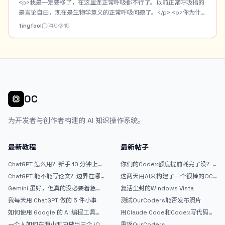
<p>我是一定要移了，在这里连正常呼吸都不行了。以前正常呼吸指的
是言论自由，现在是生物学意义的正常呼吸问题了。</p> <p>你为什
么不移民？</p>
tinyfool
740
15
OC
为开发者与创作者构建的 AI 知识操作系统。
最新教程
最新帖子
ChatGPT 怎么用？新手 10 分钟上手
你们的Codex额度提前耗完了没？
指南
戒断反应如何？
ChatGPT 能不能写论文？边界在哪
这两天用AI来构建了一个很棒的OC
里
论坛精华区
Gemini 虽好，但真的没必要着急放
复活尘封的Windows Vista
弃 ChatGPT
我每天用 ChatGPT 做的 5 件小事
测试OurCoders能否发布照片
如何使用 Google 的 AI 编程工具
用Claude Code和Codex写代码真
AntiGravity：独立开发者的新时代
的爽，但是App怎么挣钱还是很难啊
一个人如何在两小时内做出三个 iOS
重返OurCoders