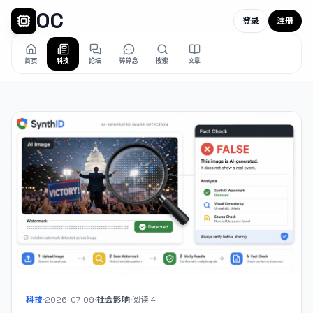
OC
登录
注册
首页
科技
论坛
碎碎念
搜索
文章
科技
·
2026-07-09
·
社会影响
·
阅读
4