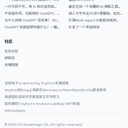
武器
APP？｜AntiGravity + Gemini 3 实
一行代码不写，用 AI 和对话完成一
最近在试一个有趣的 AI 换脸工具，
战完整记录
个完整网站：《图书天堂》实战记录
效果挺不错
不背提示词，也能用好 ChatGPT。
成人大专毕业25岁it零基础，现在想
一个万能提问模板
考软件设计师，有什么好的建议吗，
为什么你用 ChatGPT 没效果？ 90%
开源Multi-agent AI智能体框架
谢谢！
的人第一步就问错了
aevatar.ai，欢迎大家贡献代码
ChatGPT 到底能帮你做什么？一篇
开发了一个笑话网站
给普通人的使用说明
社区
论坛讨论
碎碎念
友情链接
全部帖子
·
powered by tinyfool
·
友情链接
tinyfool的blog
上海泰尼
Mechanica Planet
ByteBriefly
银杏泰克
英语轻松读
如何学英语
英文写作练习
如何赚钱
Tinyfool's Youtube Lab
Wapi WIFI标准
Github
Apple
© 2024 OC Knowledge OS. All rights reserved.