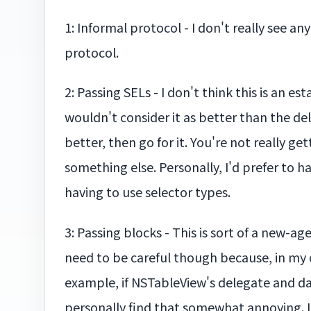
1: Informal protocol - I don't really see a
protocol.
2: Passing SELs - I don't think this is an es
wouldn't consider it as better than the del
better, then go for it. You're not really get
something else. Personally, I'd prefer to h
having to use selector types.
3: Passing blocks - This is sort of a new-a
need to be careful though because, in my op
example, if NSTableView's delegate and da
personally find that somewhat annoying. I