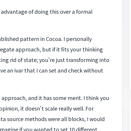
ny advantage of doing this over a formal
tablished pattern in Cocoa. I personally
egate approach, but if it fits your thinking
ting rid of state; you're just transforming into
ave an ivar that I can set and check without
ge approach, and it has some merit. I think you
inion, it doesn't scale really well. For
ta source methods were all blocks, I would
magine if you wanted to set 10 different