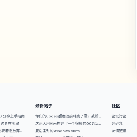
最新帖子
社区
10 分钟上手指南
你们的Codex额度提前耗完了没？戒断
论坛讨论
反应如何？
文？边界在哪里
这两天用AI来构建了一个很棒的OC论坛
碎碎念
精华区
没必要着急放弃
复活尘封的Windows Vista
友情链接