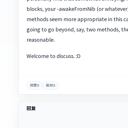
blocks, your -awakeFromNib (or whatever)
methods seem more appropriate in this cas
going to go beyond, say, two methods, t
reasonable.
Welcome to discuss. :D
欣赏
0
反对
0
回复