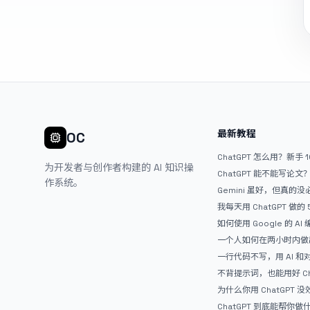
最新教程
OC
ChatGPT 怎么用？新手 
为开发者与创作者构建的 AI 知识操
ChatGPT 能不能写论
作系统。
Gemini 虽好，但真的
ChatGPT
我每天用 ChatGPT 做的
如何使用 Google 的 AI
AntiGravity：独立
一个人如何在两小时内做出
APP？｜AntiGravity + 
一行代码不写，用 AI 
整记录
整网站：《图书天堂》实
不背提示词，也能用好 Ch
万能提问模板
为什么你用 ChatGPT 没效果？ 
人第一步就问错了
ChatGPT 到底能帮你