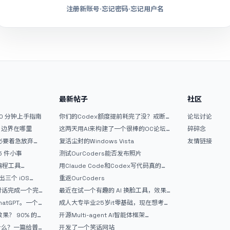
注册新账号
·
忘记密码
·
忘记用户名
最新帖子
社区
10 分钟上手指南
你们的Codex额度提前耗完了没？戒断
论坛讨论
反应如何？
文？边界在哪里
这两天用AI来构建了一个很棒的OC论坛
碎碎念
精华区
没必要着急放弃
复活尘封的Windows Vista
友情链接
 5 件小事
测试OurCoders能否发布照片
 编程工具
用Claude Code和Codex写代码真的
开发者的新时代武器
爽，但是App怎么挣钱还是很难啊
三个 iOS
重返OurCoders
Gemini 3 实战完
和对话完成一个完
最近在试一个有趣的 AI 换脸工具，效果
战记录
挺不错
atGPT。一个
成人大专毕业25岁it零基础，现在想考软
件设计师，有什么好的建议吗，谢谢！
90% 的
开源Multi-agent AI智能体框架
aevatar.ai，欢迎大家贡献代码
做什么？一篇给普
开发了一个笑话网站