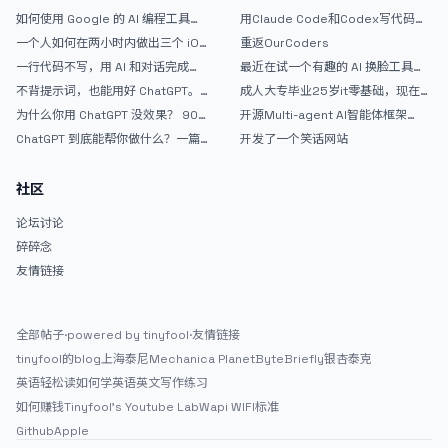
如何使用 Google 的 AI 编程工具
用Claude Code和Codex写代码真
AntiGravity：独立开发者的新时代
的爽，但是App怎么挣钱还是很难啊
一个人如何在两小时内做出三个 iOS
重返OurCoders
武器
APP？｜AntiGravity + Gemini 3 实
一行代码不写，用 AI 和对话完成一
最近在试一个有趣的 AI 换脸工具，
战完整记录
个完整网站：《图书天堂》实战记录
效果挺不错
不背提示词，也能用好 ChatGPT。
成人大专毕业25岁it零基础，现在想
一个万能提问模板
考软件设计师，有什么好的建议吗，
为什么你用 ChatGPT 没效果？ 90%
开源Multi-agent AI智能体框架
谢谢！
的人第一步就问错了
aevatar.ai，欢迎大家贡献代码
ChatGPT 到底能帮你做什么？一篇
开发了一个笑话网站
给普通人的使用说明
社区
论坛讨论
碎碎念
友情链接
全部帖子
·
powered by tinyfool
·
友情链接
tinyfool的blog
上海泰尼
Mechanica Planet
ByteBriefly
银杏泰克
英语轻松读
如何学英语
英文写作练习
如何赚钱
Tinyfool's Youtube Lab
Wapi WIFI标准
Github
Apple