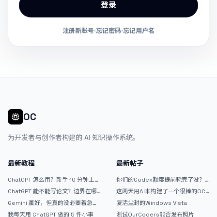
登录
注册新账号
·
忘记密码
·
忘记用户名
OC
为开发者与创作者构建的 AI 知识操作系统。
最新教程
最新帖子
ChatGPT 怎么用？新手 10 分钟上手
你们的Codex额度提前耗完了没？
指南
戒断反应如何？
ChatGPT 能不能写论文？边界在哪
这两天用AI来构建了一个很棒的OC
里
论坛精华区
Gemini 虽好，但真的没必要着急放
复活尘封的Windows Vista
弃 ChatGPT
我每天用 ChatGPT 做的 5 件小事
测试OurCoders能否发布照片