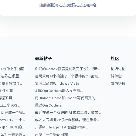
注册新账号
·
忘记密码
·
忘记用户名
最新帖子
社区
10 分钟上手指南
你们的Codex额度提前耗完了没？戒断
论坛讨论
反应如何？
文？边界在哪里
这两天用AI来构建了一个很棒的OC论坛
碎碎念
精华区
没必要着急放弃
复活尘封的Windows Vista
友情链接
 5 件小事
测试OurCoders能否发布照片
 编程工具
用Claude Code和Codex写代码真的
开发者的新时代武器
爽，但是App怎么挣钱还是很难啊
三个 iOS
重返OurCoders
Gemini 3 实战完
和对话完成一个完
最近在试一个有趣的 AI 换脸工具，效果
战记录
挺不错
atGPT。一个
成人大专毕业25岁it零基础，现在想考软
件设计师，有什么好的建议吗，谢谢！
90% 的
开源Multi-agent AI智能体框架
aevatar.ai，欢迎大家贡献代码
做什么？一篇给普
开发了一个笑话网站