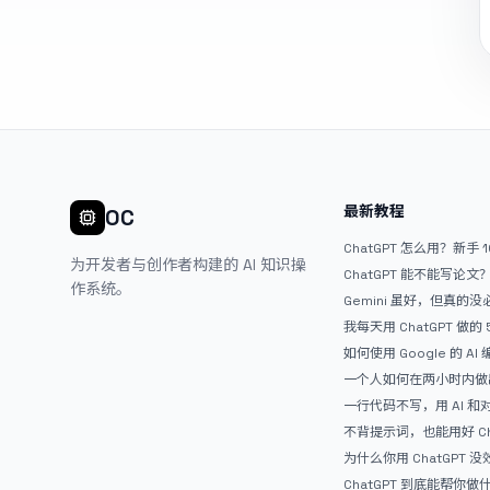
最新教程
OC
ChatGPT 怎么用？新手 
为开发者与创作者构建的 AI 知识操
ChatGPT 能不能写论
作系统。
Gemini 虽好，但真的
ChatGPT
我每天用 ChatGPT 做的
如何使用 Google 的 AI
AntiGravity：独立
一个人如何在两小时内做出
APP？｜AntiGravity + 
一行代码不写，用 AI 
整记录
整网站：《图书天堂》实
不背提示词，也能用好 Ch
万能提问模板
为什么你用 ChatGPT 没效果？ 
人第一步就问错了
ChatGPT 到底能帮你