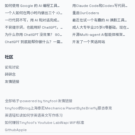
如何使用 Google 的 AI 编程工具
用Claude Code和Codex写代码真
AntiGravity：独立开发者的新时代
的爽，但是App怎么挣钱还是很难啊
一个人如何在两小时内做出三个 iOS
重返OurCoders
武器
APP？｜AntiGravity + Gemini 3 实
一行代码不写，用 AI 和对话完成一
最近在试一个有趣的 AI 换脸工具，
战完整记录
个完整网站：《图书天堂》实战记录
效果挺不错
不背提示词，也能用好 ChatGPT。
成人大专毕业25岁it零基础，现在想
一个万能提问模板
考软件设计师，有什么好的建议吗，
为什么你用 ChatGPT 没效果？ 90%
开源Multi-agent AI智能体框架
谢谢！
的人第一步就问错了
aevatar.ai，欢迎大家贡献代码
ChatGPT 到底能帮你做什么？一篇
开发了一个笑话网站
给普通人的使用说明
社区
论坛讨论
碎碎念
友情链接
全部帖子
·
powered by tinyfool
·
友情链接
tinyfool的blog
上海泰尼
Mechanica Planet
ByteBriefly
银杏泰克
英语轻松读
如何学英语
英文写作练习
如何赚钱
Tinyfool's Youtube Lab
Wapi WIFI标准
Github
Apple