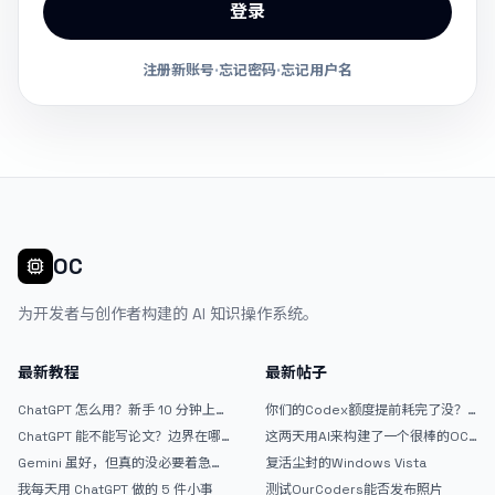
登录
注册新账号
·
忘记密码
·
忘记用户名
OC
为开发者与创作者构建的 AI 知识操作系统。
最新教程
最新帖子
ChatGPT 怎么用？新手 10 分钟上手
你们的Codex额度提前耗完了没？
指南
戒断反应如何？
ChatGPT 能不能写论文？边界在哪
这两天用AI来构建了一个很棒的OC
里
论坛精华区
Gemini 虽好，但真的没必要着急放
复活尘封的Windows Vista
弃 ChatGPT
我每天用 ChatGPT 做的 5 件小事
测试OurCoders能否发布照片