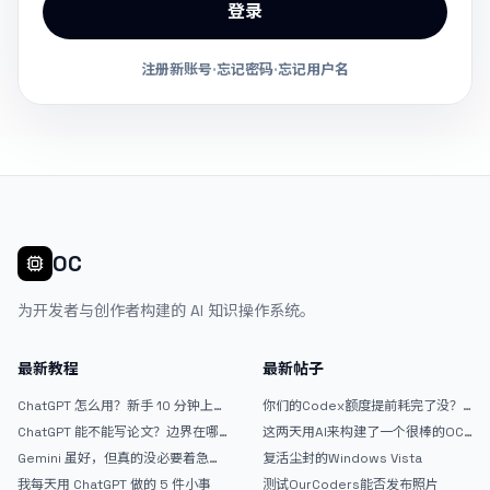
登录
注册新账号
·
忘记密码
·
忘记用户名
OC
为开发者与创作者构建的 AI 知识操作系统。
最新教程
最新帖子
ChatGPT 怎么用？新手 10 分钟上手
你们的Codex额度提前耗完了没？
指南
戒断反应如何？
ChatGPT 能不能写论文？边界在哪
这两天用AI来构建了一个很棒的OC
里
论坛精华区
Gemini 虽好，但真的没必要着急放
复活尘封的Windows Vista
弃 ChatGPT
我每天用 ChatGPT 做的 5 件小事
测试OurCoders能否发布照片