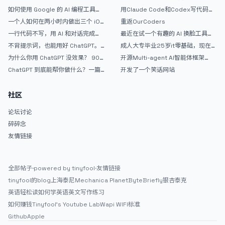
如何使用 Google 的 AI 编程工具
用Claude Code和Codex写代码真
AntiGravity：独立开发者的新时代
的爽，但是App怎么挣钱还是很难啊
一个人如何在两小时内做出三个 iOS
重返OurCoders
武器
APP？｜AntiGravity + Gemini 3 实
一行代码不写，用 AI 和对话完成一
最近在试一个有趣的 AI 换脸工具，
战完整记录
个完整网站：《图书天堂》实战记录
效果挺不错
不背提示词，也能用好 ChatGPT。
成人大专毕业25岁it零基础，现在想
一个万能提问模板
考软件设计师，有什么好的建议吗，
为什么你用 ChatGPT 没效果？ 90%
开源Multi-agent AI智能体框架
谢谢！
的人第一步就问错了
aevatar.ai，欢迎大家贡献代码
ChatGPT 到底能帮你做什么？一篇
开发了一个笑话网站
给普通人的使用说明
社区
论坛讨论
碎碎念
友情链接
全部帖子
·
powered by tinyfool
·
友情链接
tinyfool的blog
上海泰尼
Mechanica Planet
ByteBriefly
银杏泰克
英语轻松读
如何学英语
英文写作练习
如何赚钱
Tinyfool's Youtube Lab
Wapi WIFI标准
Github
Apple