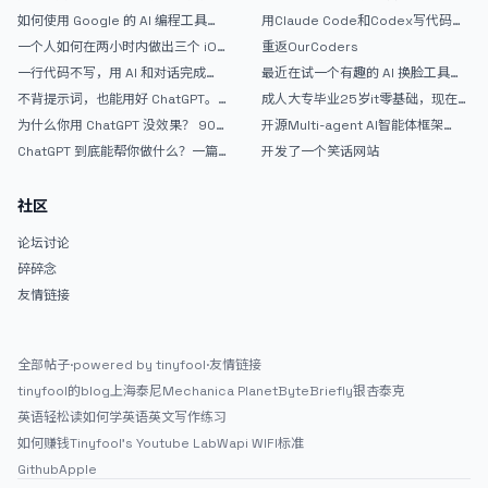
如何使用 Google 的 AI 编程工具
用Claude Code和Codex写代码真
AntiGravity：独立开发者的新时代
的爽，但是App怎么挣钱还是很难啊
一个人如何在两小时内做出三个 iOS
重返OurCoders
武器
APP？｜AntiGravity + Gemini 3 实
一行代码不写，用 AI 和对话完成一
最近在试一个有趣的 AI 换脸工具，
战完整记录
个完整网站：《图书天堂》实战记录
效果挺不错
不背提示词，也能用好 ChatGPT。
成人大专毕业25岁it零基础，现在想
一个万能提问模板
考软件设计师，有什么好的建议吗，
为什么你用 ChatGPT 没效果？ 90%
开源Multi-agent AI智能体框架
谢谢！
的人第一步就问错了
aevatar.ai，欢迎大家贡献代码
ChatGPT 到底能帮你做什么？一篇
开发了一个笑话网站
给普通人的使用说明
社区
论坛讨论
碎碎念
友情链接
全部帖子
·
powered by tinyfool
·
友情链接
tinyfool的blog
上海泰尼
Mechanica Planet
ByteBriefly
银杏泰克
英语轻松读
如何学英语
英文写作练习
如何赚钱
Tinyfool's Youtube Lab
Wapi WIFI标准
Github
Apple