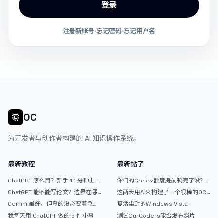
登录
注册新账号
·
忘记密码
·
忘记用户名
OC
为开发者与创作者构建的 AI 知识操作系统。
最新教程
最新帖子
ChatGPT 怎么用？新手 10 分钟上手
你们的Codex额度提前耗完了没？
指南
戒断反应如何？
ChatGPT 能不能写论文？边界在哪
这两天用AI来构建了一个很棒的OC
里
论坛精华区
Gemini 虽好，但真的没必要着急放
复活尘封的Windows Vista
弃 ChatGPT
我每天用 ChatGPT 做的 5 件小事
测试OurCoders能否发布照片