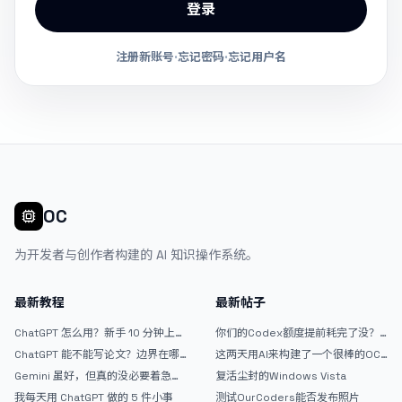
登录
注册新账号
·
忘记密码
·
忘记用户名
OC
为开发者与创作者构建的 AI 知识操作系统。
最新教程
最新帖子
ChatGPT 怎么用？新手 10 分钟上手
你们的Codex额度提前耗完了没？
指南
戒断反应如何？
ChatGPT 能不能写论文？边界在哪
这两天用AI来构建了一个很棒的OC
里
论坛精华区
Gemini 虽好，但真的没必要着急放
复活尘封的Windows Vista
弃 ChatGPT
我每天用 ChatGPT 做的 5 件小事
测试OurCoders能否发布照片