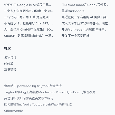
如何使用 Google 的 AI 编程工具
用Claude Code和Codex写代码真
AntiGravity：独立开发者的新时代
的爽，但是App怎么挣钱还是很难啊
一个人如何在两小时内做出三个 iOS
重返OurCoders
武器
APP？｜AntiGravity + Gemini 3 实
一行代码不写，用 AI 和对话完成一
最近在试一个有趣的 AI 换脸工具，
战完整记录
个完整网站：《图书天堂》实战记录
效果挺不错
不背提示词，也能用好 ChatGPT。
成人大专毕业25岁it零基础，现在想
一个万能提问模板
考软件设计师，有什么好的建议吗，
为什么你用 ChatGPT 没效果？ 90%
开源Multi-agent AI智能体框架
谢谢！
的人第一步就问错了
aevatar.ai，欢迎大家贡献代码
ChatGPT 到底能帮你做什么？一篇
开发了一个笑话网站
给普通人的使用说明
社区
论坛讨论
碎碎念
友情链接
全部帖子
·
powered by tinyfool
·
友情链接
tinyfool的blog
上海泰尼
Mechanica Planet
ByteBriefly
银杏泰克
英语轻松读
如何学英语
英文写作练习
如何赚钱
Tinyfool's Youtube Lab
Wapi WIFI标准
Github
Apple