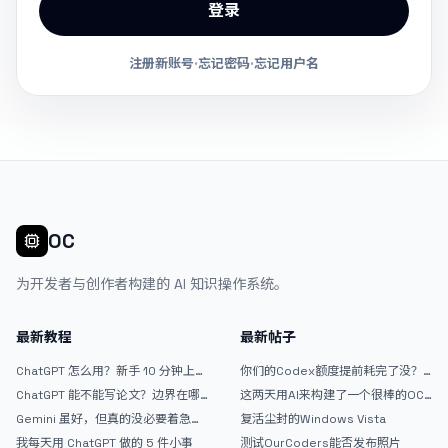
登录
注册新账号
·
忘记密码
·
忘记用户名
OC
为开发者与创作者构建的 AI 知识操作系统。
最新教程
最新帖子
ChatGPT 怎么用？新手 10 分钟上手
你们的Codex额度提前耗完了没？
指南
戒断反应如何？
ChatGPT 能不能写论文？边界在哪
这两天用AI来构建了一个很棒的OC
里
论坛精华区
Gemini 虽好，但真的没必要着急放
复活尘封的Windows Vista
弃 ChatGPT
我每天用 ChatGPT 做的 5 件小事
测试OurCoders能否发布照片