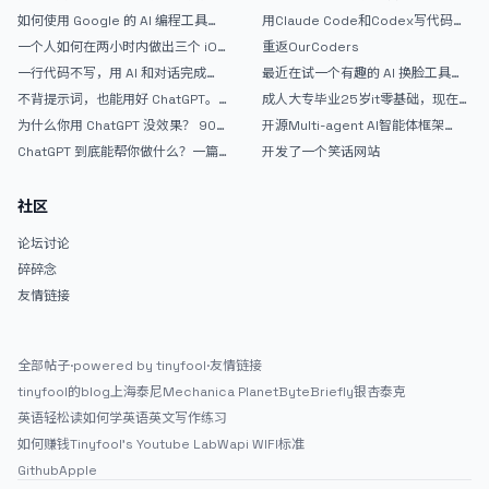
如何使用 Google 的 AI 编程工具
用Claude Code和Codex写代码真
AntiGravity：独立开发者的新时代
的爽，但是App怎么挣钱还是很难啊
一个人如何在两小时内做出三个 iOS
重返OurCoders
武器
APP？｜AntiGravity + Gemini 3 实
一行代码不写，用 AI 和对话完成一
最近在试一个有趣的 AI 换脸工具，
战完整记录
个完整网站：《图书天堂》实战记录
效果挺不错
不背提示词，也能用好 ChatGPT。
成人大专毕业25岁it零基础，现在想
一个万能提问模板
考软件设计师，有什么好的建议吗，
为什么你用 ChatGPT 没效果？ 90%
开源Multi-agent AI智能体框架
谢谢！
的人第一步就问错了
aevatar.ai，欢迎大家贡献代码
ChatGPT 到底能帮你做什么？一篇
开发了一个笑话网站
给普通人的使用说明
社区
论坛讨论
碎碎念
友情链接
全部帖子
·
powered by tinyfool
·
友情链接
tinyfool的blog
上海泰尼
Mechanica Planet
ByteBriefly
银杏泰克
英语轻松读
如何学英语
英文写作练习
如何赚钱
Tinyfool's Youtube Lab
Wapi WIFI标准
Github
Apple