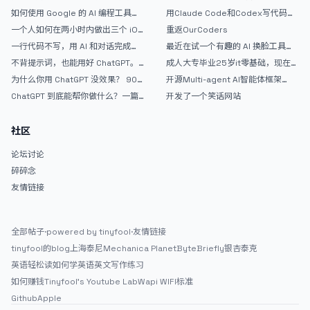
如何使用 Google 的 AI 编程工具
用Claude Code和Codex写代码真
AntiGravity：独立开发者的新时代
的爽，但是App怎么挣钱还是很难啊
一个人如何在两小时内做出三个 iOS
重返OurCoders
武器
APP？｜AntiGravity + Gemini 3 实
一行代码不写，用 AI 和对话完成一
最近在试一个有趣的 AI 换脸工具，
战完整记录
个完整网站：《图书天堂》实战记录
效果挺不错
不背提示词，也能用好 ChatGPT。
成人大专毕业25岁it零基础，现在想
一个万能提问模板
考软件设计师，有什么好的建议吗，
为什么你用 ChatGPT 没效果？ 90%
开源Multi-agent AI智能体框架
谢谢！
的人第一步就问错了
aevatar.ai，欢迎大家贡献代码
ChatGPT 到底能帮你做什么？一篇
开发了一个笑话网站
给普通人的使用说明
社区
论坛讨论
碎碎念
友情链接
全部帖子
·
powered by tinyfool
·
友情链接
tinyfool的blog
上海泰尼
Mechanica Planet
ByteBriefly
银杏泰克
英语轻松读
如何学英语
英文写作练习
如何赚钱
Tinyfool's Youtube Lab
Wapi WIFI标准
Github
Apple