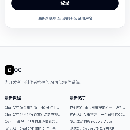
登录
注册新账号
·
忘记密码
·
忘记用户名
OC
为开发者与创作者构建的 AI 知识操作系统。
最新教程
最新帖子
ChatGPT 怎么用？新手 10 分钟上手
你们的Codex额度提前耗完了没？
指南
戒断反应如何？
ChatGPT 能不能写论文？边界在哪
这两天用AI来构建了一个很棒的OC
里
论坛精华区
Gemini 虽好，但真的没必要着急放
复活尘封的Windows Vista
弃 ChatGPT
我每天用 ChatGPT 做的 5 件小事
测试OurCoders能否发布照片