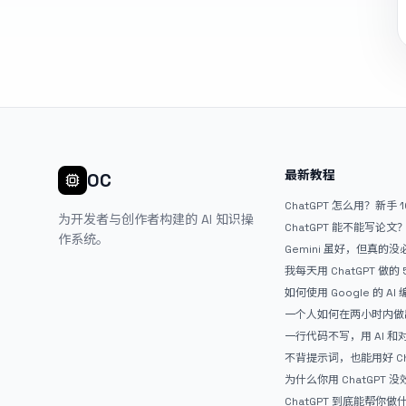
最新教程
OC
ChatGPT 怎么用？新手 
为开发者与创作者构建的 AI 知识操
ChatGPT 能不能写论
作系统。
Gemini 虽好，但真的
ChatGPT
我每天用 ChatGPT 做的
如何使用 Google 的 AI
AntiGravity：独立
一个人如何在两小时内做出
APP？｜AntiGravity + 
一行代码不写，用 AI 
整记录
整网站：《图书天堂》实
不背提示词，也能用好 Ch
万能提问模板
为什么你用 ChatGPT 没效果？ 
人第一步就问错了
ChatGPT 到底能帮你