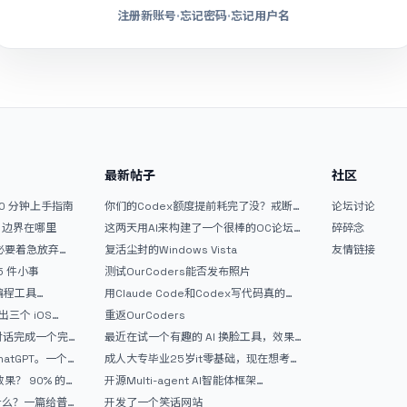
注册新账号
·
忘记密码
·
忘记用户名
最新帖子
社区
10 分钟上手指南
你们的Codex额度提前耗完了没？戒断
论坛讨论
反应如何？
文？边界在哪里
这两天用AI来构建了一个很棒的OC论坛
碎碎念
精华区
没必要着急放弃
复活尘封的Windows Vista
友情链接
 5 件小事
测试OurCoders能否发布照片
 编程工具
用Claude Code和Codex写代码真的
开发者的新时代武器
爽，但是App怎么挣钱还是很难啊
三个 iOS
重返OurCoders
Gemini 3 实战完
和对话完成一个完
最近在试一个有趣的 AI 换脸工具，效果
战记录
挺不错
atGPT。一个
成人大专毕业25岁it零基础，现在想考软
件设计师，有什么好的建议吗，谢谢！
90% 的
开源Multi-agent AI智能体框架
aevatar.ai，欢迎大家贡献代码
做什么？一篇给普
开发了一个笑话网站