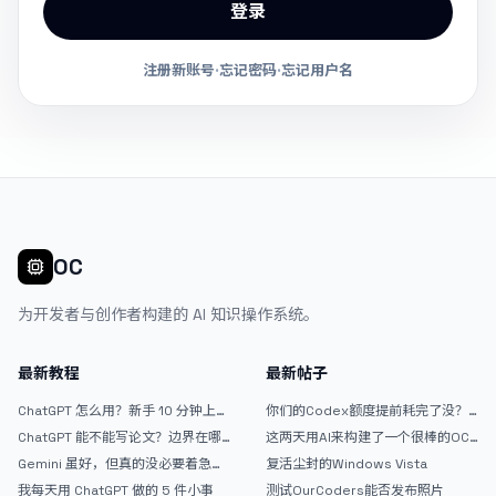
登录
注册新账号
·
忘记密码
·
忘记用户名
OC
为开发者与创作者构建的 AI 知识操作系统。
最新教程
最新帖子
ChatGPT 怎么用？新手 10 分钟上手
你们的Codex额度提前耗完了没？
指南
戒断反应如何？
ChatGPT 能不能写论文？边界在哪
这两天用AI来构建了一个很棒的OC
里
论坛精华区
Gemini 虽好，但真的没必要着急放
复活尘封的Windows Vista
弃 ChatGPT
我每天用 ChatGPT 做的 5 件小事
测试OurCoders能否发布照片