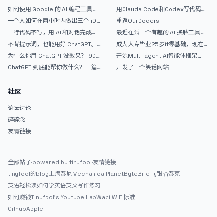
如何使用 Google 的 AI 编程工具
用Claude Code和Codex写代码真
AntiGravity：独立开发者的新时代
的爽，但是App怎么挣钱还是很难啊
一个人如何在两小时内做出三个 iOS
重返OurCoders
武器
APP？｜AntiGravity + Gemini 3 实
一行代码不写，用 AI 和对话完成一
最近在试一个有趣的 AI 换脸工具，
战完整记录
个完整网站：《图书天堂》实战记录
效果挺不错
不背提示词，也能用好 ChatGPT。
成人大专毕业25岁it零基础，现在想
一个万能提问模板
考软件设计师，有什么好的建议吗，
为什么你用 ChatGPT 没效果？ 90%
开源Multi-agent AI智能体框架
谢谢！
的人第一步就问错了
aevatar.ai，欢迎大家贡献代码
ChatGPT 到底能帮你做什么？一篇
开发了一个笑话网站
给普通人的使用说明
社区
论坛讨论
碎碎念
友情链接
全部帖子
·
powered by tinyfool
·
友情链接
tinyfool的blog
上海泰尼
Mechanica Planet
ByteBriefly
银杏泰克
英语轻松读
如何学英语
英文写作练习
如何赚钱
Tinyfool's Youtube Lab
Wapi WIFI标准
Github
Apple