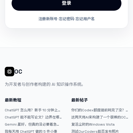
登录
注册新账号
·
忘记密码
·
忘记用户名
OC
为开发者与创作者构建的 AI 知识操作系统。
最新教程
最新帖子
ChatGPT 怎么用？新手 10 分钟上手
你们的Codex额度提前耗完了没？
指南
戒断反应如何？
ChatGPT 能不能写论文？边界在哪
这两天用AI来构建了一个很棒的OC
里
论坛精华区
Gemini 虽好，但真的没必要着急放
复活尘封的Windows Vista
弃 ChatGPT
我每天用 ChatGPT 做的 5 件小事
测试OurCoders能否发布照片