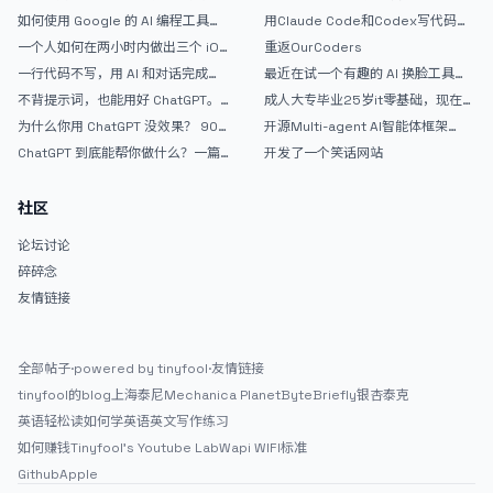
如何使用 Google 的 AI 编程工具
用Claude Code和Codex写代码真
AntiGravity：独立开发者的新时代
的爽，但是App怎么挣钱还是很难啊
一个人如何在两小时内做出三个 iOS
重返OurCoders
武器
APP？｜AntiGravity + Gemini 3 实
一行代码不写，用 AI 和对话完成一
最近在试一个有趣的 AI 换脸工具，
战完整记录
个完整网站：《图书天堂》实战记录
效果挺不错
不背提示词，也能用好 ChatGPT。
成人大专毕业25岁it零基础，现在想
一个万能提问模板
考软件设计师，有什么好的建议吗，
为什么你用 ChatGPT 没效果？ 90%
开源Multi-agent AI智能体框架
谢谢！
的人第一步就问错了
aevatar.ai，欢迎大家贡献代码
ChatGPT 到底能帮你做什么？一篇
开发了一个笑话网站
给普通人的使用说明
社区
论坛讨论
碎碎念
友情链接
全部帖子
·
powered by tinyfool
·
友情链接
tinyfool的blog
上海泰尼
Mechanica Planet
ByteBriefly
银杏泰克
英语轻松读
如何学英语
英文写作练习
如何赚钱
Tinyfool's Youtube Lab
Wapi WIFI标准
Github
Apple