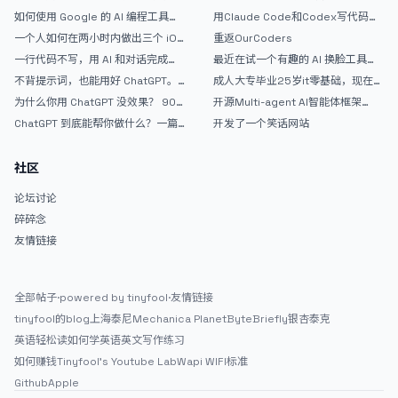
如何使用 Google 的 AI 编程工具
用Claude Code和Codex写代码真
AntiGravity：独立开发者的新时代
的爽，但是App怎么挣钱还是很难啊
一个人如何在两小时内做出三个 iOS
重返OurCoders
武器
APP？｜AntiGravity + Gemini 3 实
一行代码不写，用 AI 和对话完成一
最近在试一个有趣的 AI 换脸工具，
战完整记录
个完整网站：《图书天堂》实战记录
效果挺不错
不背提示词，也能用好 ChatGPT。
成人大专毕业25岁it零基础，现在想
一个万能提问模板
考软件设计师，有什么好的建议吗，
为什么你用 ChatGPT 没效果？ 90%
开源Multi-agent AI智能体框架
谢谢！
的人第一步就问错了
aevatar.ai，欢迎大家贡献代码
ChatGPT 到底能帮你做什么？一篇
开发了一个笑话网站
给普通人的使用说明
社区
论坛讨论
碎碎念
友情链接
全部帖子
·
powered by tinyfool
·
友情链接
tinyfool的blog
上海泰尼
Mechanica Planet
ByteBriefly
银杏泰克
英语轻松读
如何学英语
英文写作练习
如何赚钱
Tinyfool's Youtube Lab
Wapi WIFI标准
Github
Apple