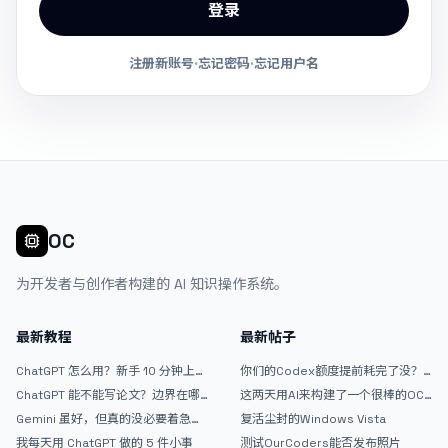
登录
注册新账号
·
忘记密码
·
忘记用户名
OC
为开发者与创作者构建的 AI 知识操作系统。
最新教程
最新帖子
ChatGPT 怎么用？新手 10 分钟上手
你们的Codex额度提前耗完了没？
指南
戒断反应如何？
ChatGPT 能不能写论文？边界在哪
这两天用AI来构建了一个很棒的OC
里
论坛精华区
Gemini 虽好，但真的没必要着急放
复活尘封的Windows Vista
弃 ChatGPT
我每天用 ChatGPT 做的 5 件小事
测试OurCoders能否发布照片