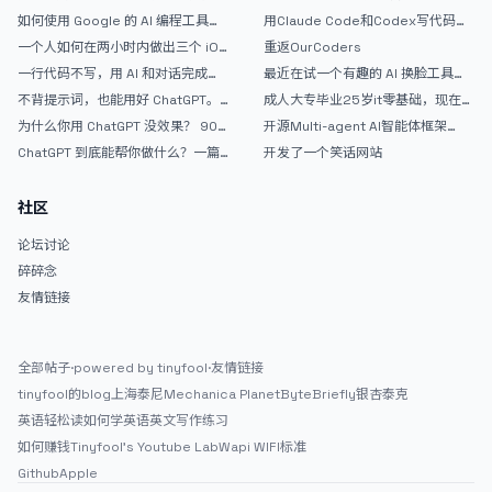
如何使用 Google 的 AI 编程工具
用Claude Code和Codex写代码真
AntiGravity：独立开发者的新时代
的爽，但是App怎么挣钱还是很难啊
一个人如何在两小时内做出三个 iOS
重返OurCoders
武器
APP？｜AntiGravity + Gemini 3 实
一行代码不写，用 AI 和对话完成一
最近在试一个有趣的 AI 换脸工具，
战完整记录
个完整网站：《图书天堂》实战记录
效果挺不错
不背提示词，也能用好 ChatGPT。
成人大专毕业25岁it零基础，现在想
一个万能提问模板
考软件设计师，有什么好的建议吗，
为什么你用 ChatGPT 没效果？ 90%
开源Multi-agent AI智能体框架
谢谢！
的人第一步就问错了
aevatar.ai，欢迎大家贡献代码
ChatGPT 到底能帮你做什么？一篇
开发了一个笑话网站
给普通人的使用说明
社区
论坛讨论
碎碎念
友情链接
全部帖子
·
powered by tinyfool
·
友情链接
tinyfool的blog
上海泰尼
Mechanica Planet
ByteBriefly
银杏泰克
英语轻松读
如何学英语
英文写作练习
如何赚钱
Tinyfool's Youtube Lab
Wapi WIFI标准
Github
Apple