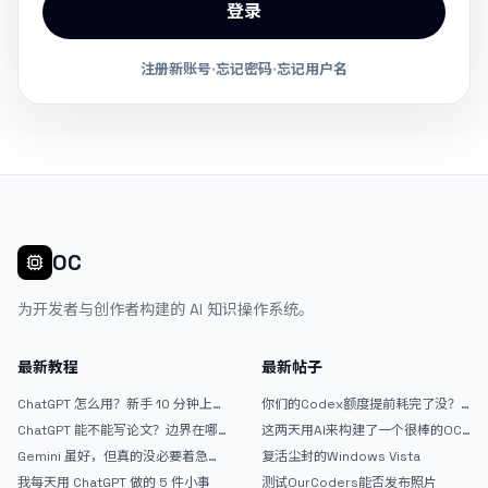
登录
注册新账号
·
忘记密码
·
忘记用户名
OC
为开发者与创作者构建的 AI 知识操作系统。
最新教程
最新帖子
ChatGPT 怎么用？新手 10 分钟上手
你们的Codex额度提前耗完了没？
指南
戒断反应如何？
ChatGPT 能不能写论文？边界在哪
这两天用AI来构建了一个很棒的OC
里
论坛精华区
Gemini 虽好，但真的没必要着急放
复活尘封的Windows Vista
弃 ChatGPT
我每天用 ChatGPT 做的 5 件小事
测试OurCoders能否发布照片