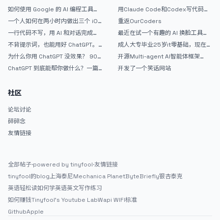
如何使用 Google 的 AI 编程工具
用Claude Code和Codex写代码真
AntiGravity：独立开发者的新时代
的爽，但是App怎么挣钱还是很难啊
一个人如何在两小时内做出三个 iOS
重返OurCoders
武器
APP？｜AntiGravity + Gemini 3 实
一行代码不写，用 AI 和对话完成一
最近在试一个有趣的 AI 换脸工具，
战完整记录
个完整网站：《图书天堂》实战记录
效果挺不错
不背提示词，也能用好 ChatGPT。
成人大专毕业25岁it零基础，现在想
一个万能提问模板
考软件设计师，有什么好的建议吗，
为什么你用 ChatGPT 没效果？ 90%
开源Multi-agent AI智能体框架
谢谢！
的人第一步就问错了
aevatar.ai，欢迎大家贡献代码
ChatGPT 到底能帮你做什么？一篇
开发了一个笑话网站
给普通人的使用说明
社区
论坛讨论
碎碎念
友情链接
全部帖子
·
powered by tinyfool
·
友情链接
tinyfool的blog
上海泰尼
Mechanica Planet
ByteBriefly
银杏泰克
英语轻松读
如何学英语
英文写作练习
如何赚钱
Tinyfool's Youtube Lab
Wapi WIFI标准
Github
Apple