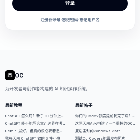
登录
注册新账号
·
忘记密码
·
忘记用户名
OC
为开发者与创作者构建的 AI 知识操作系统。
最新教程
最新帖子
ChatGPT 怎么用？新手 10 分钟上手
你们的Codex额度提前耗完了没？
指南
戒断反应如何？
ChatGPT 能不能写论文？边界在哪
这两天用AI来构建了一个很棒的OC
里
论坛精华区
Gemini 虽好，但真的没必要着急放
复活尘封的Windows Vista
弃 ChatGPT
我每天用 ChatGPT 做的 5 件小事
测试OurCoders能否发布照片