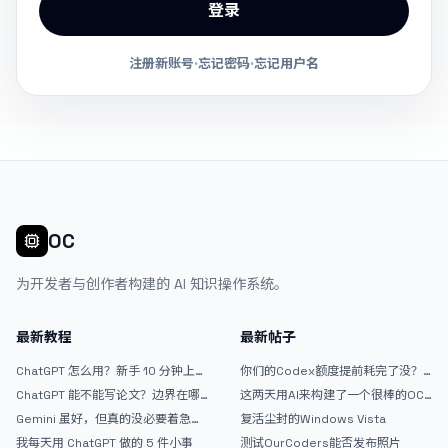
登录
注册新账号
·
忘记密码
·
忘记用户名
OC
为开发者与创作者构建的 AI 知识操作系统。
最新教程
最新帖子
ChatGPT 怎么用？新手 10 分钟上手
你们的Codex额度提前耗完了没？
指南
戒断反应如何？
ChatGPT 能不能写论文？边界在哪
这两天用AI来构建了一个很棒的OC
里
论坛精华区
Gemini 虽好，但真的没必要着急放
复活尘封的Windows Vista
弃 ChatGPT
我每天用 ChatGPT 做的 5 件小事
测试OurCoders能否发布照片