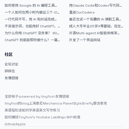
如何使用 Google 的 AI 编程工具
用Claude Code和Codex写代码真
AntiGravity：独立开发者的新时代
的爽，但是App怎么挣钱还是很难啊
一个人如何在两小时内做出三个 iOS
重返OurCoders
武器
APP？｜AntiGravity + Gemini 3 实
一行代码不写，用 AI 和对话完成一
最近在试一个有趣的 AI 换脸工具，
战完整记录
个完整网站：《图书天堂》实战记录
效果挺不错
不背提示词，也能用好 ChatGPT。
成人大专毕业25岁it零基础，现在想
一个万能提问模板
考软件设计师，有什么好的建议吗，
为什么你用 ChatGPT 没效果？ 90%
开源Multi-agent AI智能体框架
谢谢！
的人第一步就问错了
aevatar.ai，欢迎大家贡献代码
ChatGPT 到底能帮你做什么？一篇
开发了一个笑话网站
给普通人的使用说明
社区
论坛讨论
碎碎念
友情链接
全部帖子
·
powered by tinyfool
·
友情链接
tinyfool的blog
上海泰尼
Mechanica Planet
ByteBriefly
银杏泰克
英语轻松读
如何学英语
英文写作练习
如何赚钱
Tinyfool's Youtube Lab
Wapi WIFI标准
Github
Apple