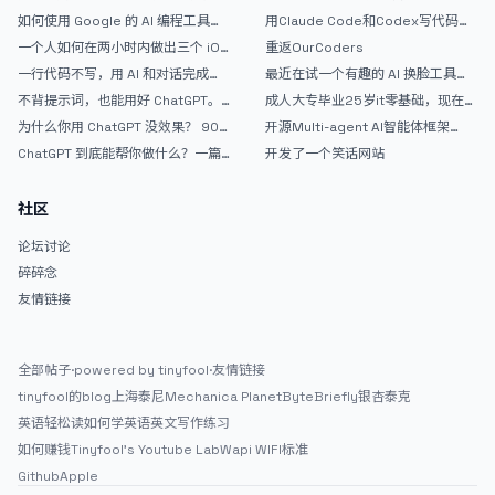
如何使用 Google 的 AI 编程工具
用Claude Code和Codex写代码真
AntiGravity：独立开发者的新时代
的爽，但是App怎么挣钱还是很难啊
一个人如何在两小时内做出三个 iOS
重返OurCoders
武器
APP？｜AntiGravity + Gemini 3 实
一行代码不写，用 AI 和对话完成一
最近在试一个有趣的 AI 换脸工具，
战完整记录
个完整网站：《图书天堂》实战记录
效果挺不错
不背提示词，也能用好 ChatGPT。
成人大专毕业25岁it零基础，现在想
一个万能提问模板
考软件设计师，有什么好的建议吗，
为什么你用 ChatGPT 没效果？ 90%
开源Multi-agent AI智能体框架
谢谢！
的人第一步就问错了
aevatar.ai，欢迎大家贡献代码
ChatGPT 到底能帮你做什么？一篇
开发了一个笑话网站
给普通人的使用说明
社区
论坛讨论
碎碎念
友情链接
全部帖子
·
powered by tinyfool
·
友情链接
tinyfool的blog
上海泰尼
Mechanica Planet
ByteBriefly
银杏泰克
英语轻松读
如何学英语
英文写作练习
如何赚钱
Tinyfool's Youtube Lab
Wapi WIFI标准
Github
Apple