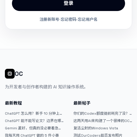
登录
注册新账号
·
忘记密码
·
忘记用户名
OC
为开发者与创作者构建的 AI 知识操作系统。
最新教程
最新帖子
ChatGPT 怎么用？新手 10 分钟上手
你们的Codex额度提前耗完了没？
指南
戒断反应如何？
ChatGPT 能不能写论文？边界在哪
这两天用AI来构建了一个很棒的OC
里
论坛精华区
Gemini 虽好，但真的没必要着急放
复活尘封的Windows Vista
弃 ChatGPT
我每天用 ChatGPT 做的 5 件小事
测试OurCoders能否发布照片