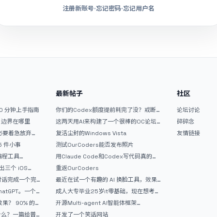
注册新账号
·
忘记密码
·
忘记用户名
最新帖子
社区
10 分钟上手指南
你们的Codex额度提前耗完了没？戒断
论坛讨论
反应如何？
文？边界在哪里
这两天用AI来构建了一个很棒的OC论坛
碎碎念
精华区
没必要着急放弃
复活尘封的Windows Vista
友情链接
 5 件小事
测试OurCoders能否发布照片
 编程工具
用Claude Code和Codex写代码真的
开发者的新时代武器
爽，但是App怎么挣钱还是很难啊
三个 iOS
重返OurCoders
Gemini 3 实战完
和对话完成一个完
最近在试一个有趣的 AI 换脸工具，效果
战记录
挺不错
atGPT。一个
成人大专毕业25岁it零基础，现在想考软
件设计师，有什么好的建议吗，谢谢！
90% 的
开源Multi-agent AI智能体框架
aevatar.ai，欢迎大家贡献代码
做什么？一篇给普
开发了一个笑话网站