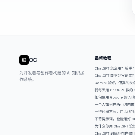
最新教程
OC
ChatGPT 怎么用？新手 
为开发者与创作者构建的 AI 知识操
ChatGPT 能不能写论
作系统。
Gemini 虽好，但真的
ChatGPT
我每天用 ChatGPT 做的
如何使用 Google 的 AI
AntiGravity：独立
一个人如何在两小时内做出
APP？｜AntiGravity + 
一行代码不写，用 AI 
整记录
整网站：《图书天堂》实
不背提示词，也能用好 Ch
万能提问模板
为什么你用 ChatGPT 没效果？ 
人第一步就问错了
ChatGPT 到底能帮你