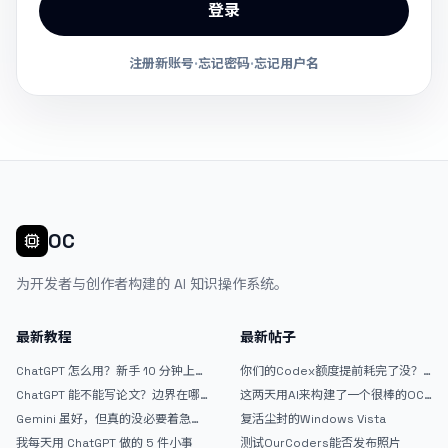
登录
注册新账号
·
忘记密码
·
忘记用户名
OC
为开发者与创作者构建的 AI 知识操作系统。
最新教程
最新帖子
ChatGPT 怎么用？新手 10 分钟上手
你们的Codex额度提前耗完了没？
指南
戒断反应如何？
ChatGPT 能不能写论文？边界在哪
这两天用AI来构建了一个很棒的OC
里
论坛精华区
Gemini 虽好，但真的没必要着急放
复活尘封的Windows Vista
弃 ChatGPT
我每天用 ChatGPT 做的 5 件小事
测试OurCoders能否发布照片