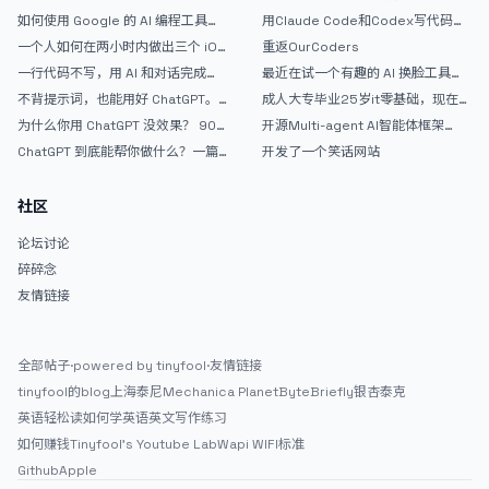
如何使用 Google 的 AI 编程工具
用Claude Code和Codex写代码真
AntiGravity：独立开发者的新时代
的爽，但是App怎么挣钱还是很难啊
一个人如何在两小时内做出三个 iOS
重返OurCoders
武器
APP？｜AntiGravity + Gemini 3 实
一行代码不写，用 AI 和对话完成一
最近在试一个有趣的 AI 换脸工具，
战完整记录
个完整网站：《图书天堂》实战记录
效果挺不错
不背提示词，也能用好 ChatGPT。
成人大专毕业25岁it零基础，现在想
一个万能提问模板
考软件设计师，有什么好的建议吗，
为什么你用 ChatGPT 没效果？ 90%
开源Multi-agent AI智能体框架
谢谢！
的人第一步就问错了
aevatar.ai，欢迎大家贡献代码
ChatGPT 到底能帮你做什么？一篇
开发了一个笑话网站
给普通人的使用说明
社区
论坛讨论
碎碎念
友情链接
全部帖子
·
powered by tinyfool
·
友情链接
tinyfool的blog
上海泰尼
Mechanica Planet
ByteBriefly
银杏泰克
英语轻松读
如何学英语
英文写作练习
如何赚钱
Tinyfool's Youtube Lab
Wapi WIFI标准
Github
Apple