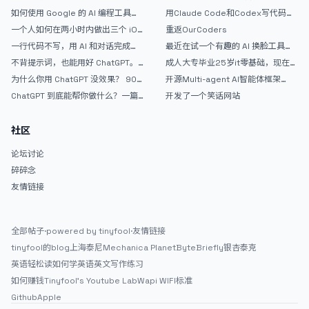
如何使用 Google 的 AI 编程工具
用Claude Code和Codex写代码真
AntiGravity：独立开发者的新时代
的爽，但是App怎么挣钱还是很难啊
一个人如何在两小时内做出三个 iOS
重返OurCoders
武器
APP？｜AntiGravity + Gemini 3 实
一行代码不写，用 AI 和对话完成一
最近在试一个有趣的 AI 换脸工具，
战完整记录
个完整网站：《图书天堂》实战记录
效果挺不错
不背提示词，也能用好 ChatGPT。
成人大专毕业25岁it零基础，现在想
一个万能提问模板
考软件设计师，有什么好的建议吗，
为什么你用 ChatGPT 没效果？ 90%
开源Multi-agent AI智能体框架
谢谢！
的人第一步就问错了
aevatar.ai，欢迎大家贡献代码
ChatGPT 到底能帮你做什么？一篇
开发了一个笑话网站
给普通人的使用说明
社区
论坛讨论
碎碎念
友情链接
全部帖子
·
powered by tinyfool
·
友情链接
tinyfool的blog
上海泰尼
Mechanica Planet
ByteBriefly
银杏泰克
英语轻松读
如何学英语
英文写作练习
如何赚钱
Tinyfool's Youtube Lab
Wapi WIFI标准
Github
Apple