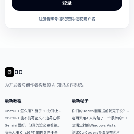
登录
注册新账号
·
忘记密码
·
忘记用户名
OC
为开发者与创作者构建的 AI 知识操作系统。
最新教程
最新帖子
ChatGPT 怎么用？新手 10 分钟上手
你们的Codex额度提前耗完了没？
指南
戒断反应如何？
ChatGPT 能不能写论文？边界在哪
这两天用AI来构建了一个很棒的OC
里
论坛精华区
Gemini 虽好，但真的没必要着急放
复活尘封的Windows Vista
弃 ChatGPT
我每天用 ChatGPT 做的 5 件小事
测试OurCoders能否发布照片