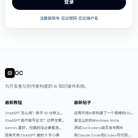
登录
注册新账号
·
忘记密码
·
忘记用户名
OC
为开发者与创作者构建的 AI 知识操作系统。
最新教程
最新帖子
ChatGPT 怎么用？新手 10 分钟上手
这两天用AI来构建了一个很棒的OC
指南
论坛精华区
ChatGPT 能不能写论文？边界在哪
复活尘封的Windows Vista
里
Gemini 虽好，但真的没必要着急放
测试OurCoders能否发布照片
弃 ChatGPT
我每天用 ChatGPT 做的 5 件小事
用Claude Code和Codex写代码真