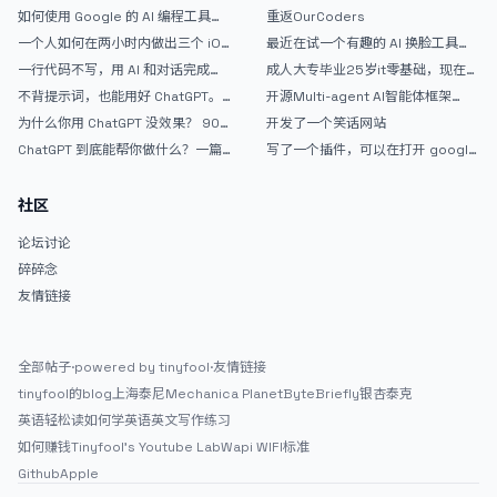
的爽，但是App怎么挣钱还是很难啊
如何使用 Google 的 AI 编程工具
重返OurCoders
AntiGravity：独立开发者的新时代
一个人如何在两小时内做出三个 iOS
最近在试一个有趣的 AI 换脸工具，
武器
APP？｜AntiGravity + Gemini 3 实
效果挺不错
一行代码不写，用 AI 和对话完成一
成人大专毕业25岁it零基础，现在想
战完整记录
个完整网站：《图书天堂》实战记录
考软件设计师，有什么好的建议吗，
不背提示词，也能用好 ChatGPT。
开源Multi-agent AI智能体框架
谢谢！
一个万能提问模板
aevatar.ai，欢迎大家贡献代码
为什么你用 ChatGPT 没效果？ 90%
开发了一个笑话网站
的人第一步就问错了
ChatGPT 到底能帮你做什么？一篇
写了一个插件，可以在打开 google
给普通人的使用说明
搜索的时候，把搜索词和对比词进行
对比，并在界面上展示出来
社区
论坛讨论
碎碎念
友情链接
全部帖子
·
powered by tinyfool
·
友情链接
tinyfool的blog
上海泰尼
Mechanica Planet
ByteBriefly
银杏泰克
英语轻松读
如何学英语
英文写作练习
如何赚钱
Tinyfool's Youtube Lab
Wapi WIFI标准
Github
Apple