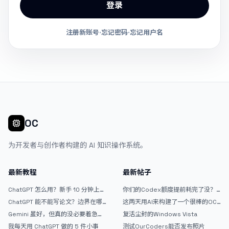
登录
注册新账号
·
忘记密码
·
忘记用户名
OC
为开发者与创作者构建的 AI 知识操作系统。
最新教程
最新帖子
ChatGPT 怎么用？新手 10 分钟上手
你们的Codex额度提前耗完了没？
指南
戒断反应如何？
ChatGPT 能不能写论文？边界在哪
这两天用AI来构建了一个很棒的OC
里
论坛精华区
Gemini 虽好，但真的没必要着急放
复活尘封的Windows Vista
弃 ChatGPT
我每天用 ChatGPT 做的 5 件小事
测试OurCoders能否发布照片