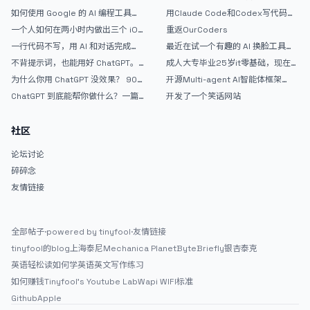
如何使用 Google 的 AI 编程工具
用Claude Code和Codex写代码真
AntiGravity：独立开发者的新时代
的爽，但是App怎么挣钱还是很难啊
一个人如何在两小时内做出三个 iOS
重返OurCoders
武器
APP？｜AntiGravity + Gemini 3 实
一行代码不写，用 AI 和对话完成一
最近在试一个有趣的 AI 换脸工具，
战完整记录
个完整网站：《图书天堂》实战记录
效果挺不错
不背提示词，也能用好 ChatGPT。
成人大专毕业25岁it零基础，现在想
一个万能提问模板
考软件设计师，有什么好的建议吗，
为什么你用 ChatGPT 没效果？ 90%
开源Multi-agent AI智能体框架
谢谢！
的人第一步就问错了
aevatar.ai，欢迎大家贡献代码
ChatGPT 到底能帮你做什么？一篇
开发了一个笑话网站
给普通人的使用说明
社区
论坛讨论
碎碎念
友情链接
全部帖子
·
powered by tinyfool
·
友情链接
tinyfool的blog
上海泰尼
Mechanica Planet
ByteBriefly
银杏泰克
英语轻松读
如何学英语
英文写作练习
如何赚钱
Tinyfool's Youtube Lab
Wapi WIFI标准
Github
Apple