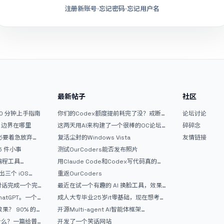
注册新账号
·
忘记密码
·
忘记用户名
最新帖子
社区
10 分钟上手指南
你们的Codex额度提前耗完了没？戒断
论坛讨论
反应如何？
文？边界在哪里
这两天用AI来构建了一个很棒的OC论坛
碎碎念
精华区
没必要着急放弃
复活尘封的Windows Vista
友情链接
 5 件小事
测试OurCoders能否发布照片
 编程工具
用Claude Code和Codex写代码真的
开发者的新时代武器
爽，但是App怎么挣钱还是很难啊
三个 iOS
重返OurCoders
Gemini 3 实战完
和对话完成一个完
最近在试一个有趣的 AI 换脸工具，效果
战记录
挺不错
atGPT。一个
成人大专毕业25岁it零基础，现在想考软
件设计师，有什么好的建议吗，谢谢！
90% 的
开源Multi-agent AI智能体框架
aevatar.ai，欢迎大家贡献代码
做什么？一篇给普
开发了一个笑话网站