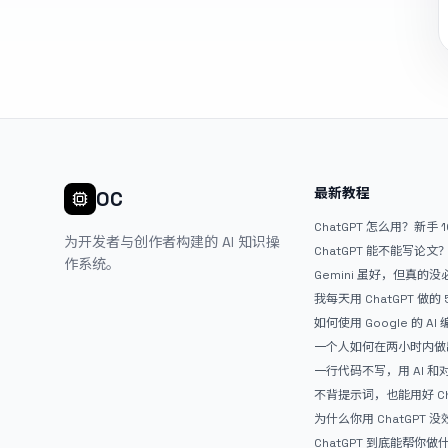
最新教程
OC
ChatGPT 怎么用？新手 
为开发者与创作者构建的 AI 知识操
ChatGPT 能不能写论
作系统。
Gemini 虽好，但真的
ChatGPT
我每天用 ChatGPT 做的
如何使用 Google 的 AI
AntiGravity：独立
一个人如何在两小时内做出
APP？｜AntiGravity + 
一行代码不写，用 AI 
整记录
整网站：《图书天堂》实
不背提示词，也能用好 Ch
万能提问模板
为什么你用 ChatGPT 没效果？ 
人第一步就问错了
ChatGPT 到底能帮你