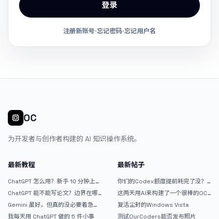
登录
注册新账号
·
忘记密码
·
忘记用户名
OC
为开发者与创作者构建的 AI 知识操作系统。
最新教程
最新帖子
ChatGPT 怎么用？新手 10 分钟上手
你们的Codex额度提前耗完了没？
指南
戒断反应如何？
ChatGPT 能不能写论文？边界在哪
这两天用AI来构建了一个很棒的OC
里
论坛精华区
Gemini 虽好，但真的没必要着急放
复活尘封的Windows Vista
弃 ChatGPT
我每天用 ChatGPT 做的 5 件小事
测试OurCoders能否发布照片