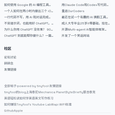
如何使用 Google 的 AI 编程工具
用Claude Code和Codex写代码真
AntiGravity：独立开发者的新时代
的爽，但是App怎么挣钱还是很难啊
一个人如何在两小时内做出三个 iOS
重返OurCoders
武器
APP？｜AntiGravity + Gemini 3 实
一行代码不写，用 AI 和对话完成一
最近在试一个有趣的 AI 换脸工具，
战完整记录
个完整网站：《图书天堂》实战记录
效果挺不错
不背提示词，也能用好 ChatGPT。
成人大专毕业25岁it零基础，现在想
一个万能提问模板
考软件设计师，有什么好的建议吗，
为什么你用 ChatGPT 没效果？ 90%
开源Multi-agent AI智能体框架
谢谢！
的人第一步就问错了
aevatar.ai，欢迎大家贡献代码
ChatGPT 到底能帮你做什么？一篇
开发了一个笑话网站
给普通人的使用说明
社区
论坛讨论
碎碎念
友情链接
全部帖子
·
powered by tinyfool
·
友情链接
tinyfool的blog
上海泰尼
Mechanica Planet
ByteBriefly
银杏泰克
英语轻松读
如何学英语
英文写作练习
如何赚钱
Tinyfool's Youtube Lab
Wapi WIFI标准
Github
Apple