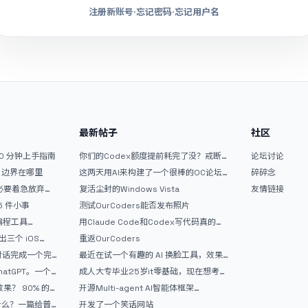
注册新账号
·
忘记密码
·
忘记用户名
最新帖子
社区
10 分钟上手指南
你们的Codex额度提前耗完了没？戒断
论坛讨论
反应如何？
文？边界在哪里
这两天用AI来构建了一个很棒的OC论坛
碎碎念
精华区
没必要着急放弃
复活尘封的Windows Vista
友情链接
 5 件小事
测试OurCoders能否发布照片
 编程工具
用Claude Code和Codex写代码真的
开发者的新时代武器
爽，但是App怎么挣钱还是很难啊
三个 iOS
重返OurCoders
Gemini 3 实战完
和对话完成一个完
最近在试一个有趣的 AI 换脸工具，效果
战记录
挺不错
atGPT。一个
成人大专毕业25岁it零基础，现在想考软
件设计师，有什么好的建议吗，谢谢！
90% 的
开源Multi-agent AI智能体框架
aevatar.ai，欢迎大家贡献代码
做什么？一篇给普
开发了一个笑话网站