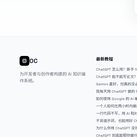
最新教程
OC
ChatGPT 怎么用？新手 
为开发者与创作者构建的 AI 知识操
ChatGPT 能不能写论
作系统。
Gemini 虽好，但真的
ChatGPT
我每天用 ChatGPT 做的
如何使用 Google 的 AI
AntiGravity：独立
一个人如何在两小时内做出
APP？｜AntiGravity + 
一行代码不写，用 AI 
整记录
整网站：《图书天堂》实
不背提示词，也能用好 Ch
万能提问模板
为什么你用 ChatGPT 没效果？ 
人第一步就问错了
ChatGPT 到底能帮你