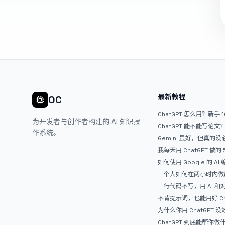
最新教程
OC
ChatGPT 怎么用？新手 
为开发者与创作者构建的 AI 知识操
ChatGPT 能不能写论
作系统。
Gemini 虽好，但真的
ChatGPT
我每天用 ChatGPT 做的
如何使用 Google 的 AI
AntiGravity：独立
一个人如何在两小时内做出
APP？｜AntiGravity + 
一行代码不写，用 AI 
整记录
整网站：《图书天堂》实
不背提示词，也能用好 Ch
万能提问模板
为什么你用 ChatGPT 没效果？ 
人第一步就问错了
ChatGPT 到底能帮你