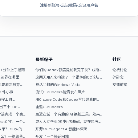
注册新账号
·
忘记密码
·
忘记用户名
最新帖子
社区
10 分钟上手指南
你们的Codex额度提前耗完了没？戒断
论坛讨论
反应如何？
文？边界在哪里
这两天用AI来构建了一个很棒的OC论坛
碎碎念
精华区
没必要着急放弃
复活尘封的Windows Vista
友情链接
 5 件小事
测试OurCoders能否发布照片
 编程工具
用Claude Code和Codex写代码真的
开发者的新时代武器
爽，但是App怎么挣钱还是很难啊
三个 iOS
重返OurCoders
Gemini 3 实战完
和对话完成一个完
最近在试一个有趣的 AI 换脸工具，效果
战记录
挺不错
atGPT。一个
成人大专毕业25岁it零基础，现在想考软
件设计师，有什么好的建议吗，谢谢！
90% 的
开源Multi-agent AI智能体框架
aevatar.ai，欢迎大家贡献代码
做什么？一篇给普
开发了一个笑话网站