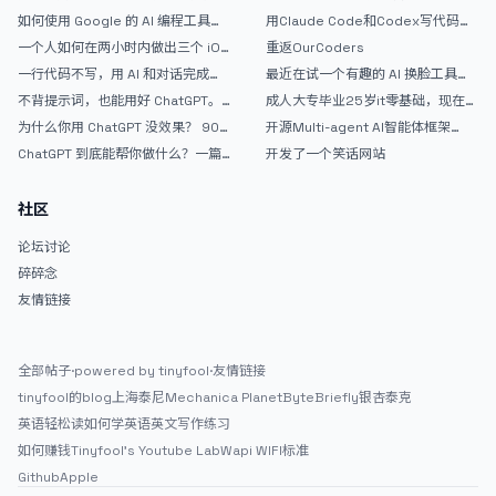
如何使用 Google 的 AI 编程工具
用Claude Code和Codex写代码真
AntiGravity：独立开发者的新时代
的爽，但是App怎么挣钱还是很难啊
一个人如何在两小时内做出三个 iOS
重返OurCoders
武器
APP？｜AntiGravity + Gemini 3 实
一行代码不写，用 AI 和对话完成一
最近在试一个有趣的 AI 换脸工具，
战完整记录
个完整网站：《图书天堂》实战记录
效果挺不错
不背提示词，也能用好 ChatGPT。
成人大专毕业25岁it零基础，现在想
一个万能提问模板
考软件设计师，有什么好的建议吗，
为什么你用 ChatGPT 没效果？ 90%
开源Multi-agent AI智能体框架
谢谢！
的人第一步就问错了
aevatar.ai，欢迎大家贡献代码
ChatGPT 到底能帮你做什么？一篇
开发了一个笑话网站
给普通人的使用说明
社区
论坛讨论
碎碎念
友情链接
全部帖子
·
powered by tinyfool
·
友情链接
tinyfool的blog
上海泰尼
Mechanica Planet
ByteBriefly
银杏泰克
英语轻松读
如何学英语
英文写作练习
如何赚钱
Tinyfool's Youtube Lab
Wapi WIFI标准
Github
Apple