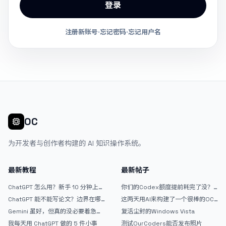
登录
注册新账号
·
忘记密码
·
忘记用户名
OC
为开发者与创作者构建的 AI 知识操作系统。
最新教程
最新帖子
ChatGPT 怎么用？新手 10 分钟上手
你们的Codex额度提前耗完了没？
指南
戒断反应如何？
ChatGPT 能不能写论文？边界在哪
这两天用AI来构建了一个很棒的OC
里
论坛精华区
Gemini 虽好，但真的没必要着急放
复活尘封的Windows Vista
弃 ChatGPT
我每天用 ChatGPT 做的 5 件小事
测试OurCoders能否发布照片