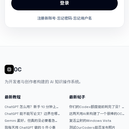
登录
注册新账号
·
忘记密码
·
忘记用户名
OC
为开发者与创作者构建的 AI 知识操作系统。
最新教程
最新帖子
ChatGPT 怎么用？新手 10 分钟上手
你们的Codex额度提前耗完了没？
指南
戒断反应如何？
ChatGPT 能不能写论文？边界在哪
这两天用AI来构建了一个很棒的OC
里
论坛精华区
Gemini 虽好，但真的没必要着急放
复活尘封的Windows Vista
弃 ChatGPT
我每天用 ChatGPT 做的 5 件小事
测试OurCoders能否发布照片