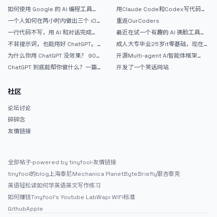
如何使用 Google 的 AI 编程工具
用Claude Code和Codex写代码真
AntiGravity：独立开发者的新时代
的爽，但是App怎么挣钱还是很难啊
一个人如何在两小时内做出三个 iOS
重返OurCoders
武器
APP？｜AntiGravity + Gemini 3 实
一行代码不写，用 AI 和对话完成一
最近在试一个有趣的 AI 换脸工具，
战完整记录
个完整网站：《图书天堂》实战记录
效果挺不错
不背提示词，也能用好 ChatGPT。
成人大专毕业25岁it零基础，现在想
一个万能提问模板
考软件设计师，有什么好的建议吗，
为什么你用 ChatGPT 没效果？ 90%
开源Multi-agent AI智能体框架
谢谢！
的人第一步就问错了
aevatar.ai，欢迎大家贡献代码
ChatGPT 到底能帮你做什么？一篇
开发了一个笑话网站
给普通人的使用说明
社区
论坛讨论
碎碎念
友情链接
全部帖子
·
powered by tinyfool
·
友情链接
tinyfool的blog
上海泰尼
Mechanica Planet
ByteBriefly
银杏泰克
英语轻松读
如何学英语
英文写作练习
如何赚钱
Tinyfool's Youtube Lab
Wapi WIFI标准
Github
Apple