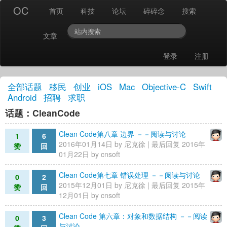
OC
首页
科技
论坛
碎碎念
搜索
文章
登录
注册
全部话题
移民
创业
iOS
Mac
Objective-C
Swift
Android
招聘
求职
话题：CleanCode
Clean Code第八章 边界 －－阅读与讨论
1
6
2016年01月14日 by
尼克徐
| 最后回复 2016年
赞
回
01月22日 by
cnsoft
Clean Code第七章 错误处理 －－阅读与讨论
0
2
2015年12月01日 by
尼克徐
| 最后回复 2015年
赞
回
12月01日 by
cnsoft
Clean Code 第六章：对象和数据结构 －－阅读
0
3
与讨论