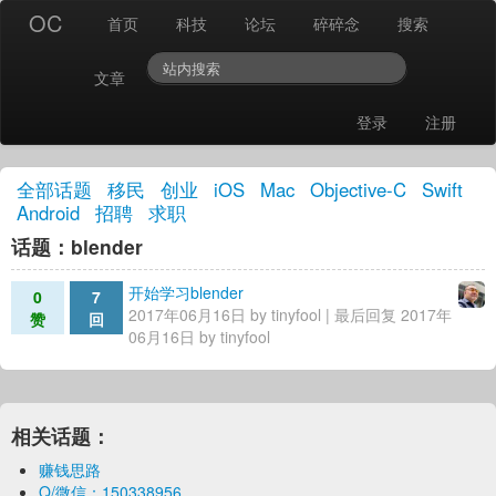
OC
首页
科技
论坛
碎碎念
搜索
文章
登录
注册
全部话题
移民
创业
iOS
Mac
Objective-C
Swift
Android
招聘
求职
话题：blender
开始学习blender
0
7
2017年06月16日 by
tinyfool
| 最后回复 2017年
赞
回
06月16日 by
tinyfool
相关话题：
赚钱思路
Q/微信：150338956