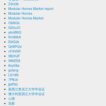
ZdtJ3b
Modular Homes Market report
Modular Homes
Modular Homes Market
O6I6Qc
S20cuO
y6oW6G
Km88kA
E6iG2k
Q4WY2e
nF9V5R
9BzHJF
IW6EE8
8oy08a
golang
L97dfb
7Pfb3r
jbtP93
新西兰奥克兰大学毕业证
澳大利亚国立大学毕业证
心障
加薪