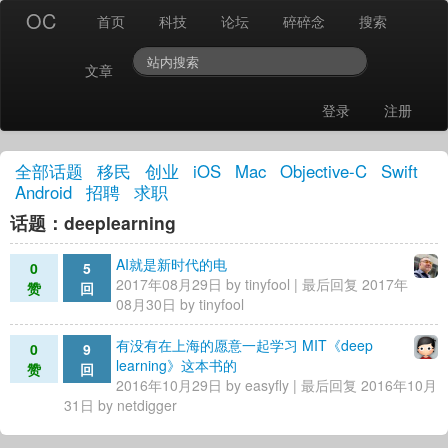
OC
首页
科技
论坛
碎碎念
搜索
文章
登录
注册
全部话题
移民
创业
iOS
Mac
Objective-C
Swift
Android
招聘
求职
话题：deeplearning
AI就是新时代的电
0
5
2017年08月29日 by
tinyfool
| 最后回复 2017年
赞
回
08月30日 by
tinyfool
有没有在上海的愿意一起学习 MIT《deep
0
9
learning》这本书的
赞
回
2016年10月29日 by
easyfly
| 最后回复 2016年10月
31日 by
netdigger