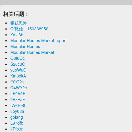
相关话题：
赚钱思路
Q/微信：150338956
ZdtJ3b
Modular Homes Market report
Modular Homes
Modular Homes Market
O6I6Qc
S20cuO
y6oW6G
Km88kA
E6iG2k
Q4WY2e
nF9V5R
9BzHJF
IW6EE8
8oy08a
golang
L97dfb
7Pfb3r