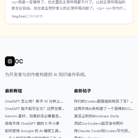
段作为提示词百科词汇。也自带生图功能用来测提示词。但是要搭配
<p>我是一定要移了，在这里连正常呼吸都不行了。以前正常呼吸指的
Cloudflare R2+Worker的图床。</p> <p>今天主要是做一个AI模特的
是言论自由，现在是生物学意义的正常呼吸问题了。</p> <p>你为什
资产库。将常用的AI模特固定下来，进行身份设定，以及模特的一些角
么不移民？</p>
tinyfool
740
15
色定妆图。之后生图可以直接调用AI模特自动作为垫图。</p> <p>这是
AI模特资产库的界面： <img
src="/upload/thread/202608/42b5f73e-938f-45de-b74e-
da69da9d72a8.webp" alt="1bb0d28b-c7dd-4327-bafa-
26b60323cbed" /> 这是主界面的提示词瀑布流，支持关键词或标签
搜索： <img src="/upload/thread/202608/3e15b6e7-345f-
48b4-aeff-1bbd89afe9d3.webp" alt="ab998e2f-9ccc-4173-
OC
832f-223aa6c6fa81" /> 这是提示词笔记的预览界面，可以复制提示
词，分享提示词，点击分享还有分享短链：
为开发者与创作者构建的 AI 知识操作系统。
（https://prompt.jintao.co.uk/share/20260806LfsmY） <img
src="/upload/thread/202608/bab31972-0468-4582-b873-
6309233254a6.webp" alt="20260806-201213" /> 可惜现在没额
最新教程
最新帖子
度了，我又不想换模型折腾。现在还有些界面细节和小功能需要落地完
善，可能还要虫子要抓。弄好了，打算放GitHub开源。</p> <p>有朋
ChatGPT 怎么用？新手 10 分钟上手
你们的Codex额度提前耗完了没？
友想试试的么？</p>
指南
戒断反应如何？
ChatGPT 能不能写论文？边界在哪
这两天用AI来构建了一个很棒的OC
里
论坛精华区
Gemini 虽好，但真的没必要着急放
复活尘封的Windows Vista
弃 ChatGPT
我每天用 ChatGPT 做的 5 件小事
测试OurCoders能否发布照片
如何使用 Google 的 AI 编程工具
用Claude Code和Codex写代码真
AntiGravity：独立开发者的新时代
的爽，但是App怎么挣钱还是很难啊