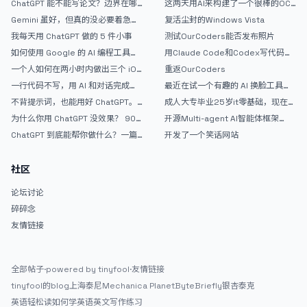
ChatGPT 能不能写论文？边界在哪
这两天用AI来构建了一个很棒的OC
（https://prompt.jintao.co.uk/share/20260806LfsmY） <img
里
论坛精华区
Gemini 虽好，但真的没必要着急放
复活尘封的Windows Vista
src="/upload/thread/202608/bab31972-0468-4582-b873-
弃 ChatGPT
我每天用 ChatGPT 做的 5 件小事
测试OurCoders能否发布照片
6309233254a6.webp" alt="20260806-201213" /> 可惜现在没额
如何使用 Google 的 AI 编程工具
用Claude Code和Codex写代码真
度了，我又不想换模型折腾。现在还有些界面细节和小功能需要落地完
AntiGravity：独立开发者的新时代
的爽，但是App怎么挣钱还是很难啊
善，可能还要虫子要抓。弄好了，打算放GitHub开源。</p> <p>有朋
一个人如何在两小时内做出三个 iOS
重返OurCoders
武器
APP？｜AntiGravity + Gemini 3 实
友想试试的么？</p>
一行代码不写，用 AI 和对话完成一
最近在试一个有趣的 AI 换脸工具，
战完整记录
个完整网站：《图书天堂》实战记录
效果挺不错
不背提示词，也能用好 ChatGPT。
成人大专毕业25岁it零基础，现在想
一个万能提问模板
考软件设计师，有什么好的建议吗，
为什么你用 ChatGPT 没效果？ 90%
开源Multi-agent AI智能体框架
谢谢！
的人第一步就问错了
aevatar.ai，欢迎大家贡献代码
ChatGPT 到底能帮你做什么？一篇
开发了一个笑话网站
给普通人的使用说明
社区
论坛讨论
碎碎念
友情链接
全部帖子
·
powered by tinyfool
·
友情链接
tinyfool的blog
上海泰尼
Mechanica Planet
ByteBriefly
银杏泰克
英语轻松读
如何学英语
英文写作练习