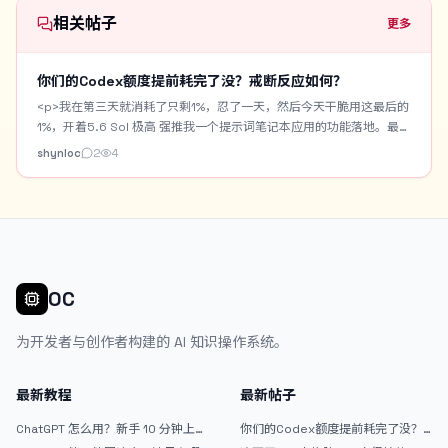
相关帖子
更多
你们的Codex额度提前耗完了没？戒断反应如何？
<p>我在第三天就消耗了只剩1%，忍了一天，然后今天干脆用这最后的
1%，开着5.6 Sol 极高 强推我一个提示词笔记本应用的功能落地。最终
用时3小时，居然还是跑完了。但是现在还是出现一些戒断反应，感觉
shynloc
2
4
啥也做不了，就无精打采的，困。</p> <p>我做了一个Prompt
Notebook，专门用来收藏或者记录自己手搓的生图提示词。带
Chrome一键收藏插件。支持AI优化提示词。支持提示词中提取常用字
段作为提示词百科词汇。也自带生图功能用来测提示词。但是要搭配
Cloudflare R2+Worker的图床。</p> <p>今天主要是做一个AI模特的
资产库。将常用的AI模特固定下来，进行身份设定，以及模特的一些角
色定妆图。之后生图可以直接调用AI模特自动作为垫图。</p> <p>这是
OC
AI模特资产库的界面： <img
src="/upload/thread/202608/42b5f73e-938f-45de-b74e-
为开发者与创作者构建的 AI 知识操作系统。
da69da9d72a8.webp" alt="1bb0d28b-c7dd-4327-bafa-
26b60323cbed" /> 这是主界面的提示词瀑布流，支持关键词或标签
搜索： <img src="/upload/thread/202608/3e15b6e7-345f-
最新教程
最新帖子
48b4-aeff-1bbd89afe9d3.webp" alt="ab998e2f-9ccc-4173-
832f-223aa6c6fa81" /> 这是提示词笔记的预览界面，可以复制提示
ChatGPT 怎么用？新手 10 分钟上手
你们的Codex额度提前耗完了没？
指南
戒断反应如何？
词，分享提示词，点击分享还有分享短链：