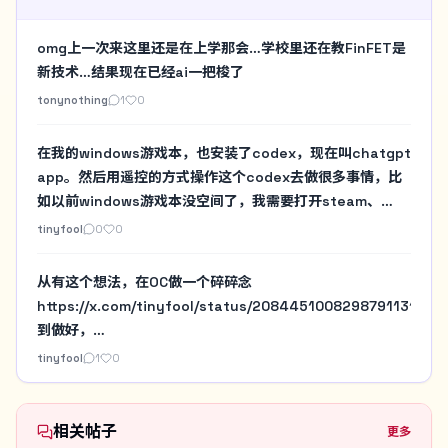
omg上一次来这里还是在上学那会…学校里还在教FinFET是
新技术…结果现在已经ai一把梭了
tonynothing
1
0
在我的windows游戏本，也安装了codex，现在叫chatgpt
app。然后用遥控的方式操作这个codex去做很多事情，比
如以前windows游戏本没空间了，我需要打开steam、
gog、战网，然后手工看一堆目录的占用。现在直接用
tinyfool
0
0
codex做个扫描。然后决定要不要暂时删除某个游戏啥的。
以前要在windows游戏本实验一些必须N卡的AI项目要自己
从有这个想法，在OC做一个碎碎念
去安装，现在也都交给Codex来做，我就在我习惯的mac环
https://x.com/tinyfool/status/2084451008298791131
境下遥控即可
到做好，
https://x.com/tinyfool/status/2084490288681386154
tinyfool
1
0
总共花了几个小时，Codex让讨论变得没价值，有想法就先
做出来，上线看看，好用就留下，没价值再说，讨论is
cheap，let's use ai make it to try
相关帖子
更多