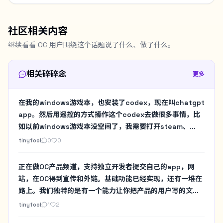
社区相关内容
继续看看 OC 用户围绕这个话题说了什么、做了什么。
相关碎碎念
更多
在我的windows游戏本，也安装了codex，现在叫chatgpt
app。然后用遥控的方式操作这个codex去做很多事情，比
如以前windows游戏本没空间了，我需要打开steam、
gog、战网，然后手工看一堆目录的占用。现在直接用
tinyfool
0
0
codex做个扫描。然后决定要不要暂时删除某个游戏啥的。
以前要在windows游戏本实验一些必须N卡的AI项目要自己
正在做OC产品频道，支持独立开发者提交自己的app，网
去安装，现在也都交给Codex来做，我就在我习惯的mac环
站，在OC得到宣传和外链。基础功能已经实现，还有一堆在
境下遥控即可
路上。我们独特的是有一个能力让你把产品的用户写的文章
视频也可以列在你的产品页下方。方便更多用户了解，这不
tinyfool
1
2
是想替代你自己的产品页面，而是帮你把做每个产品页各种