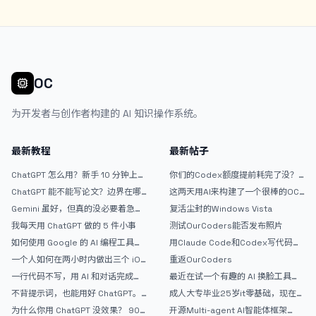
AI模特资产库的界面： <img
src="/upload/thread/202608/42b5f73e-938f-45de-b74e-
da69da9d72a8.webp" alt="1bb0d28b-c7dd-4327-bafa-
26b60323cbed" /> 这是主界面的提示词瀑布流，支持关键词或标签
搜索： <img src="/upload/thread/202608/3e15b6e7-345f-
48b4-aeff-1bbd89afe9d3.webp" alt="ab998e2f-9ccc-4173-
OC
832f-223aa6c6fa81" /> 这是提示词笔记的预览界面，可以复制提示
词，分享提示词，点击分享还有分享短链：
为开发者与创作者构建的 AI 知识操作系统。
（https://prompt.jintao.co.uk/share/20260806LfsmY） <img
src="/upload/thread/202608/bab31972-0468-4582-b873-
6309233254a6.webp" alt="20260806-201213" /> 可惜现在没额
最新教程
最新帖子
度了，我又不想换模型折腾。现在还有些界面细节和小功能需要落地完
善，可能还要虫子要抓。弄好了，打算放GitHub开源。</p> <p>有朋
ChatGPT 怎么用？新手 10 分钟上手
你们的Codex额度提前耗完了没？
友想试试的么？</p>
指南
戒断反应如何？
ChatGPT 能不能写论文？边界在哪
这两天用AI来构建了一个很棒的OC
里
论坛精华区
Gemini 虽好，但真的没必要着急放
复活尘封的Windows Vista
弃 ChatGPT
我每天用 ChatGPT 做的 5 件小事
测试OurCoders能否发布照片
如何使用 Google 的 AI 编程工具
用Claude Code和Codex写代码真
AntiGravity：独立开发者的新时代
的爽，但是App怎么挣钱还是很难啊
一个人如何在两小时内做出三个 iOS
重返OurCoders
武器
APP？｜AntiGravity + Gemini 3 实
一行代码不写，用 AI 和对话完成一
最近在试一个有趣的 AI 换脸工具，
战完整记录
个完整网站：《图书天堂》实战记录
效果挺不错
不背提示词，也能用好 ChatGPT。
成人大专毕业25岁it零基础，现在想
一个万能提问模板
考软件设计师，有什么好的建议吗，
为什么你用 ChatGPT 没效果？ 90%
开源Multi-agent AI智能体框架
谢谢！