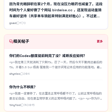
复杂的互动都自动化，这个产品页还是可以导流到你自己的
因为青光眼辞职在家2个月，现在没压力眼药也减量了。这段
产品页的
时间为个人爱好做了个网站 birdwise.cc ，还发现运动里骑
车最好坚持（共享单车骑起来特别满足好胜心）。不过更难
的英语口语和开源社区贡献，目前进展很慢
gsavl
1
0
相关帖子
更多
你们的Codex额度提前耗完了没？戒断反应如何？
<p>我在第三天就消耗了只剩1%，忍了一天，然后今天干脆用这最后的
1%，开着5.6 Sol 极高 强推我一个提示词笔记本应用的功能落地。最终
用时3小时，居然还是跑完了。但是现在还是出现一些戒断反应，感觉
shynloc
2
4
啥也做不了，就无精打采的，困。</p> <p>我做了一个Prompt
Notebook，专门用来收藏或者记录自己手搓的生图提示词。带
你为什么不移民？
Chrome一键收藏插件。支持AI优化提示词。支持提示词中提取常用字
段作为提示词百科词汇。也自带生图功能用来测提示词。但是要搭配
<p>我是一定要移了，在这里连正常呼吸都不行了。以前正常呼吸指的
Cloudflare R2+Worker的图床。</p> <p>今天主要是做一个AI模特的
是言论自由，现在是生物学意义的正常呼吸问题了。</p> <p>你为什
资产库。将常用的AI模特固定下来，进行身份设定，以及模特的一些角
么不移民？</p>
tinyfool
740
15
色定妆图。之后生图可以直接调用AI模特自动作为垫图。</p> <p>这是