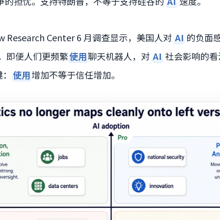
争的担忧。支持特朗普，不等于支持硅谷的
AI
速度。
 Research Center 6 月调查显示，美国人对
AI
的负面
称，即便人们更频繁
使用
聊天机器人，对
AI
社会影响的看
键：
使用
增加不等于信任增加。