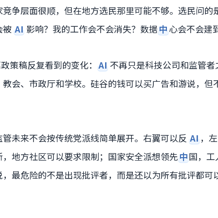
家竞争层面很顺，但在地方选民那里可能不够。选民问的
会被
AI
影响？我的工作会不会消失？数据
中
心会不会建
几篇政策稿反复看到的变化：
AI
不再只是科技公司和监管者
、教会、市政厅和学校。硅谷的钱可以买广告和游说，但
监管未来不会按传统党派线简单展开。右翼可以反
AI
，左
新，地方社区可以要求限制；国家安全派想领先
中
国，工
说，最危险的不是出现批评者，而是还以为所有批评都可