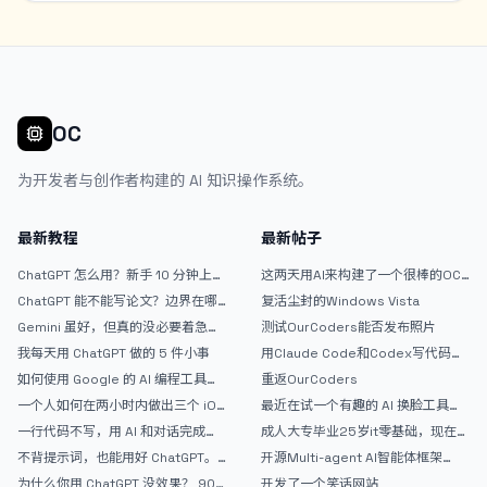
OC
为开发者与创作者构建的 AI 知识操作系统。
最新教程
最新帖子
ChatGPT 怎么用？新手 10 分钟上手
这两天用AI来构建了一个很棒的OC
指南
论坛精华区
ChatGPT 能不能写论文？边界在哪
复活尘封的Windows Vista
里
Gemini 虽好，但真的没必要着急放
测试OurCoders能否发布照片
弃 ChatGPT
我每天用 ChatGPT 做的 5 件小事
用Claude Code和Codex写代码真
的爽，但是App怎么挣钱还是很难啊
如何使用 Google 的 AI 编程工具
重返OurCoders
AntiGravity：独立开发者的新时代
一个人如何在两小时内做出三个 iOS
最近在试一个有趣的 AI 换脸工具，
武器
APP？｜AntiGravity + Gemini 3 实
效果挺不错
一行代码不写，用 AI 和对话完成一
成人大专毕业25岁it零基础，现在想
战完整记录
个完整网站：《图书天堂》实战记录
考软件设计师，有什么好的建议吗，
不背提示词，也能用好 ChatGPT。
开源Multi-agent AI智能体框架
谢谢！
一个万能提问模板
aevatar.ai，欢迎大家贡献代码
为什么你用 ChatGPT 没效果？ 90%
开发了一个笑话网站