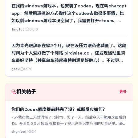
做出来，上线看看，好用就留下，没价值再说，讨论is
在我的windows游戏本，也安装了codex，现在叫chatgpt
cheap，let's use ai make it to try
app。然后用遥控的方式操作这个codex去做很多事情，比
如以前windows游戏本没空间了，我需要打开steam、
gog、战网，然后手工看一堆目录的占用。现在直接用
tinyfool
0
0
codex做个扫描。然后决定要不要暂时删除某个游戏啥的。
以前要在windows游戏本实验一些必须N卡的AI项目要自己
因为青光眼辞职在家2个月，现在没压力眼药也减量了。这段
去安装，现在也都交给Codex来做，我就在我习惯的mac环
时间为个人爱好做了个网站 birdwise.cc ，还发现运动里骑
境下遥控即可
车最好坚持（共享单车骑起来特别满足好胜心）。不过更难
的英语口语和开源社区贡献，目前进展很慢
gsavl
2
0
相关帖子
更多
你们的Codex额度提前耗完了没？戒断反应如何？
<p>我在第三天就消耗了只剩1%，忍了一天，然后今天干脆用这最后的
1%，开着5.6 Sol 极高 强推我一个提示词笔记本应用的功能落地。最终
用时3小时，居然还是跑完了。但是现在还是出现一些戒断反应，感觉
shynloc
2
4
啥也做不了，就无精打采的，困。</p> <p>我做了一个Prompt