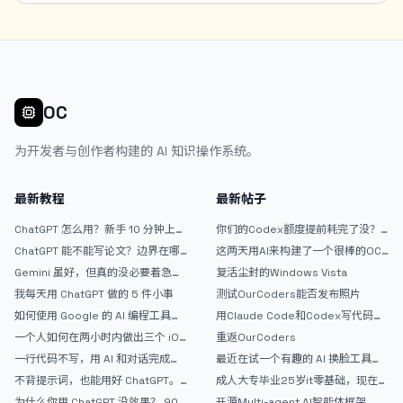
Notebook，专门用来收藏或者记录自己手搓的生图提示词。带
Chrome一键收藏插件。支持AI优化提示词。支持提示词中提取常用字
段作为提示词百科词汇。也自带生图功能用来测提示词。但是要搭配
Cloudflare R2+Worker的图床。</p> <p>今天主要是做一个AI模特的
资产库。将常用的AI模特固定下来，进行身份设定，以及模特的一些角
色定妆图。之后生图可以直接调用AI模特自动作为垫图。</p> <p>这是
OC
AI模特资产库的界面： <img
src="/upload/thread/202608/42b5f73e-938f-45de-b74e-
为开发者与创作者构建的 AI 知识操作系统。
da69da9d72a8.webp" alt="1bb0d28b-c7dd-4327-bafa-
26b60323cbed" /> 这是主界面的提示词瀑布流，支持关键词或标签
搜索： <img src="/upload/thread/202608/3e15b6e7-345f-
最新教程
最新帖子
48b4-aeff-1bbd89afe9d3.webp" alt="ab998e2f-9ccc-4173-
832f-223aa6c6fa81" /> 这是提示词笔记的预览界面，可以复制提示
ChatGPT 怎么用？新手 10 分钟上手
你们的Codex额度提前耗完了没？
指南
戒断反应如何？
词，分享提示词，点击分享还有分享短链：
ChatGPT 能不能写论文？边界在哪
这两天用AI来构建了一个很棒的OC
（https://prompt.jintao.co.uk/share/20260806LfsmY） <img
里
论坛精华区
Gemini 虽好，但真的没必要着急放
复活尘封的Windows Vista
src="/upload/thread/202608/bab31972-0468-4582-b873-
弃 ChatGPT
我每天用 ChatGPT 做的 5 件小事
测试OurCoders能否发布照片
6309233254a6.webp" alt="20260806-201213" /> 可惜现在没额
如何使用 Google 的 AI 编程工具
用Claude Code和Codex写代码真
度了，我又不想换模型折腾。现在还有些界面细节和小功能需要落地完
AntiGravity：独立开发者的新时代
的爽，但是App怎么挣钱还是很难啊
善，可能还要虫子要抓。弄好了，打算放GitHub开源。</p> <p>有朋
一个人如何在两小时内做出三个 iOS
重返OurCoders
武器
APP？｜AntiGravity + Gemini 3 实
友想试试的么？</p>
一行代码不写，用 AI 和对话完成一
最近在试一个有趣的 AI 换脸工具，
战完整记录
个完整网站：《图书天堂》实战记录
效果挺不错
不背提示词，也能用好 ChatGPT。
成人大专毕业25岁it零基础，现在想
一个万能提问模板
考软件设计师，有什么好的建议吗，
为什么你用 ChatGPT 没效果？ 90%
开源Multi-agent AI智能体框架