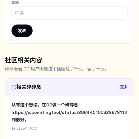
网站
发表
社区相关内容
继续看看 OC 用户围绕这个话题说了什么、做了什么。
相关碎碎念
更多
从有这个想法，在OC做一个碎碎念
https://x.com/tinyfool/status/2084451008298791131
到做好，
https://x.com/tinyfool/status/2084490288681386154
tinyfool
1
0
总共花了几个小时，Codex让讨论变得没价值，有想法就先