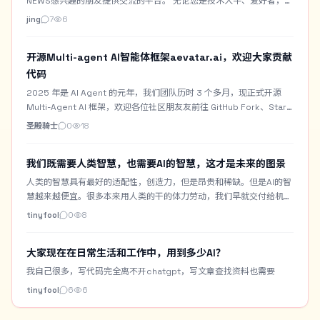
NEWS感兴趣的朋友提供交流的平台。 无论您是技术大牛、爱好者，或
者是创业家， 我们都欢迎您来参与我们的活动，畅所欲言，交流感
jing
7
6
想。 活动完全免费，并且提供…
开源Multi-agent AI智能体框架aevatar.ai，欢迎大家贡献
代码
2025 年是 AI Agent 的元年，我们团队历时 3 个多月，现正式开源
Multi-Agent AI 框架，欢迎各位社区朋友友前往 GitHub Fork、Star
或提交 PR，共同打造 aevatar.ai 生态。 Github地…
圣殿骑士
0
18
我们既需要人类智慧，也需要AI的智慧，这才是未来的图景
人类的智慧具有最好的适配性，创造力，但是昂贵和稀缺。但是AI的智
慧越来越便宜。很多本来用人类的干的体力劳动，我们早就交付给机器
了。现在更多的以前我们认为必须用人来做的操作，也可以交付给机器
tinyfool
0
8
了。 但是这不是说我们要抛弃人。而是我们迎来了一个崭…
大家现在在日常生活和工作中，用到多少AI？
我自己很多，写代码完全离不开chatgpt，写文章查找资料也需要
tinyfool
6
6