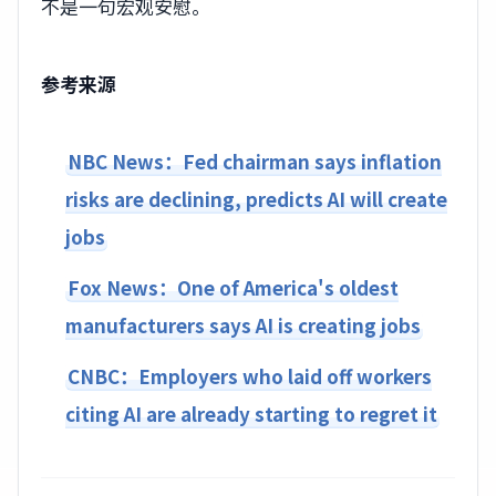
不是一句宏观安慰。
参考来源
NBC News：Fed chairman says inflation
risks are declining, predicts AI will create
jobs
Fox News：One of America's oldest
manufacturers says AI is creating jobs
CNBC：Employers who laid off workers
citing AI are already starting to regret it