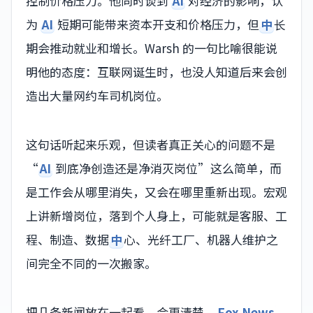
控制价格压力。他同时谈到
AI
对经济的影响，认
为
AI
短期可能带来资本开支和价格压力，但
中
长
期会推动就业和增长。Warsh 的一句比喻很能说
明他的态度：互联网诞生时，也没人知道后来会创
造出大量网约车司机岗位。
这句话听起来乐观，但读者真正关心的问题不是
“
AI
到底净创造还是净消灭岗位”这么简单，而
是工作会从哪里消失，又会在哪里重新出现。宏观
上讲新增岗位，落到个人身上，可能就是客服、工
程、制造、数据
中
心、光纤工厂、机器人维护之
间完全不同的一次搬家。
把几条新闻放在一起看，会更清楚。
Fox News