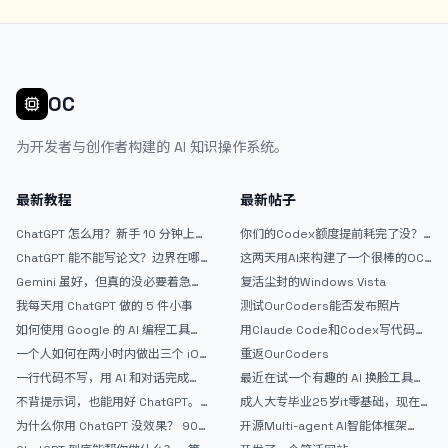
OC
为开发者与创作者构建的 AI 知识操作系统。
最新教程
最新帖子
ChatGPT 怎么用？新手 10 分钟上手
你们的Codex额度提前耗完了没？
指南
戒断反应如何？
ChatGPT 能不能写论文？边界在哪
这两天用AI来构建了一个很棒的OC
里
论坛精华区
Gemini 虽好，但真的没必要着急放
复活尘封的Windows Vista
弃 ChatGPT
我每天用 ChatGPT 做的 5 件小事
测试OurCoders能否发布照片
如何使用 Google 的 AI 编程工具
用Claude Code和Codex写代码真
AntiGravity：独立开发者的新时代
的爽，但是App怎么挣钱还是很难啊
一个人如何在两小时内做出三个 iOS
重返OurCoders
武器
APP？｜AntiGravity + Gemini 3 实
一行代码不写，用 AI 和对话完成一
最近在试一个有趣的 AI 换脸工具，
战完整记录
个完整网站：《图书天堂》实战记录
效果挺不错
不背提示词，也能用好 ChatGPT。
成人大专毕业25岁it零基础，现在想
一个万能提问模板
考软件设计师，有什么好的建议吗，
为什么你用 ChatGPT 没效果？ 90%
开源Multi-agent AI智能体框架
谢谢！
的人第一步就问错了
aevatar.ai，欢迎大家贡献代码