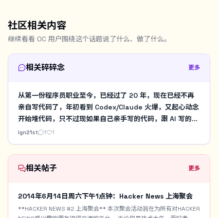
社区相关内容
继续看看 OC 用户围绕这个话题说了什么、做了什么。
相关碎碎念
更多
从第一份程序员职业至今，已经过了 20 年，现在已经不再
亲自写代码了，年初看到 Codex/Claude 火爆，又起心动念
开始堆代码，只不过现如果自己亲手写的代码，跟 AI 写的代
码放在一起，我开始有种耻感涌上来。是到了把关注点挪到
lgn21st
1
1
像我这种老登程序员的生活上的时候了。
相关帖子
更多
2014年6月14日周六下午1点钟：Hacker News 上海聚会
**HACKER NEWS #2 上海聚会** 本次聚会活动旨在为所有对HACKER