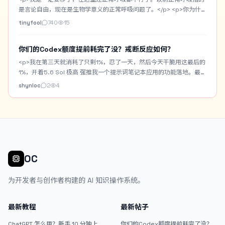
是言论自由，现在是生物学意义的正常呼吸问题了。</p> <p>你为什
么不移民？</p>
tinyfool
740
15
你们的Codex额度提前耗完了没？戒断反应如何？
<p>我在第三天就消耗了只剩1%，忍了一天，然后今天干脆用这最后的
1%，开着5.6 Sol 极高 强推我一个提示词笔记本应用的功能落地。最终
用时3小时，居然还是跑完了。但是现在还是出现一些戒断反应，感觉
shynloc
2
4
啥也做不了，就无精打采的，困。</p> <p>我做了一个Prompt
Notebook，专门用来收藏或者记录自己手搓的生图提示词。带
Chrome一键收藏插件。支持AI优化提示词。支持提示词中提取常用字
段作为提示词百科词汇。也自带生图功能用来测提示词。但是要搭配
Cloudflare R2+Worker的图床。</p> <p>今天主要是做一个AI模特的
资产库。将常用的AI模特固定下来，进行身份设定，以及模特的一些角
色定妆图。之后生图可以直接调用AI模特自动作为垫图。</p> <p>这是
OC
AI模特资产库的界面： <img
src="/upload/thread/202608/42b5f73e-938f-45de-b74e-
为开发者与创作者构建的 AI 知识操作系统。
da69da9d72a8.webp" alt="1bb0d28b-c7dd-4327-bafa-
26b60323cbed" /> 这是主界面的提示词瀑布流，支持关键词或标签
搜索： <img src="/upload/thread/202608/3e15b6e7-345f-
最新教程
最新帖子
48b4-aeff-1bbd89afe9d3.webp" alt="ab998e2f-9ccc-4173-
832f-223aa6c6fa81" /> 这是提示词笔记的预览界面，可以复制提示
ChatGPT 怎么用？新手 10 分钟上手
你们的Codex额度提前耗完了没？