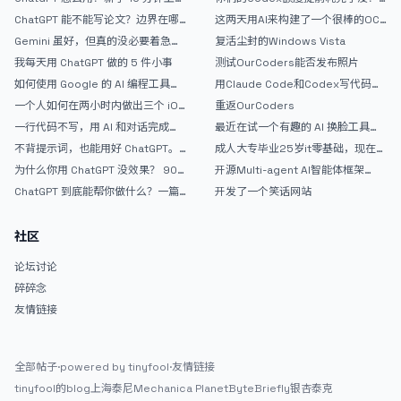
指南
戒断反应如何？
词，分享提示词，点击分享还有分享短链：
ChatGPT 能不能写论文？边界在哪
这两天用AI来构建了一个很棒的OC
（https://prompt.jintao.co.uk/share/20260806LfsmY） <img
里
论坛精华区
Gemini 虽好，但真的没必要着急放
复活尘封的Windows Vista
src="/upload/thread/202608/bab31972-0468-4582-b873-
弃 ChatGPT
我每天用 ChatGPT 做的 5 件小事
测试OurCoders能否发布照片
6309233254a6.webp" alt="20260806-201213" /> 可惜现在没额
如何使用 Google 的 AI 编程工具
用Claude Code和Codex写代码真
度了，我又不想换模型折腾。现在还有些界面细节和小功能需要落地完
AntiGravity：独立开发者的新时代
的爽，但是App怎么挣钱还是很难啊
善，可能还要虫子要抓。弄好了，打算放GitHub开源。</p> <p>有朋
一个人如何在两小时内做出三个 iOS
重返OurCoders
武器
APP？｜AntiGravity + Gemini 3 实
友想试试的么？</p>
一行代码不写，用 AI 和对话完成一
最近在试一个有趣的 AI 换脸工具，
战完整记录
个完整网站：《图书天堂》实战记录
效果挺不错
不背提示词，也能用好 ChatGPT。
成人大专毕业25岁it零基础，现在想
一个万能提问模板
考软件设计师，有什么好的建议吗，
为什么你用 ChatGPT 没效果？ 90%
开源Multi-agent AI智能体框架
谢谢！
的人第一步就问错了
aevatar.ai，欢迎大家贡献代码
ChatGPT 到底能帮你做什么？一篇
开发了一个笑话网站
给普通人的使用说明
社区
论坛讨论
碎碎念
友情链接
全部帖子
·
powered by tinyfool
·
友情链接
tinyfool的blog
上海泰尼
Mechanica Planet
ByteBriefly
银杏泰克