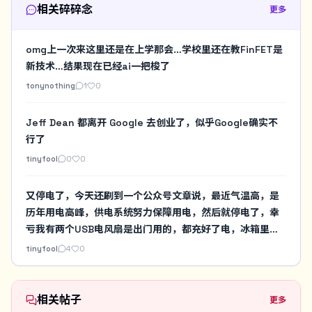
相关碎碎念
更多
omg上一次来这里还是在上学那会…学校里还在教FinFET是
新技术…结果现在已经ai一把梭了
tonynothing
1
0
Jeff Dean 都离开 Google 去创业了，似乎Google确实不
行了
tinyfool
0
0
又停电了，今天还刷到一个公众号文章说，最近气温高，是
历年用电高峰，供电系统努力保障用电，然后就停电了，幸
亏我有两个USB电风扇是出门用的，都充好了电，冰箱里也
有冰好的无糖可乐，手机可以保障网络，不至于马上陷入到
tinyfool
4
0
热的难受又无法工作的状态
相关帖子
更多