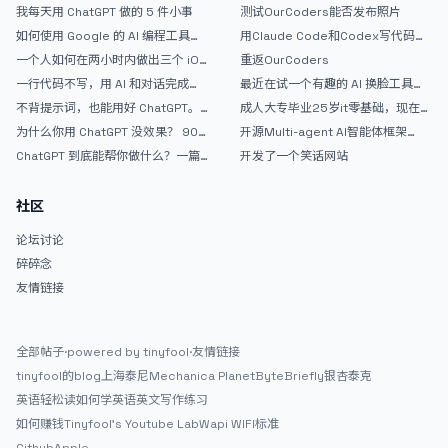
弃 ChatGPT
我每天用 ChatGPT 做的 5 件小事
测试OurCoders能否发布照片
6309233254a6.webp" alt="20260806-201213" /> 可惜现在没额
如何使用 Google 的 AI 编程工具
用Claude Code和Codex写代码真
度了，我又不想换模型折腾。现在还有些界面细节和小功能需要落地完
AntiGravity：独立开发者的新时代
的爽，但是App怎么挣钱还是很难啊
善，可能还要虫子要抓。弄好了，打算放GitHub开源。</p> <p>有朋
一个人如何在两小时内做出三个 iOS
重返OurCoders
武器
APP？｜AntiGravity + Gemini 3 实
友想试试的么？</p>
一行代码不写，用 AI 和对话完成一
最近在试一个有趣的 AI 换脸工具，
战完整记录
个完整网站：《图书天堂》实战记录
效果挺不错
不背提示词，也能用好 ChatGPT。
成人大专毕业25岁it零基础，现在想
一个万能提问模板
考软件设计师，有什么好的建议吗，
为什么你用 ChatGPT 没效果？ 90%
开源Multi-agent AI智能体框架
谢谢！
的人第一步就问错了
aevatar.ai，欢迎大家贡献代码
ChatGPT 到底能帮你做什么？一篇
开发了一个笑话网站
给普通人的使用说明
社区
论坛讨论
碎碎念
友情链接
全部帖子
·
powered by tinyfool
·
友情链接
tinyfool的blog
上海泰尼
Mechanica Planet
ByteBriefly
银杏泰克
英语轻松读
如何学英语
英文写作练习
如何赚钱
Tinyfool's Youtube Lab
Wapi WIFI标准
Github
Apple