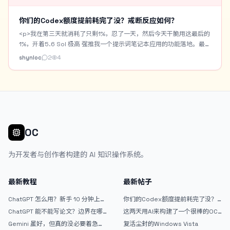
你们的Codex额度提前耗完了没？戒断反应如何？
<p>我在第三天就消耗了只剩1%，忍了一天，然后今天干脆用这最后的
1%，开着5.6 Sol 极高 强推我一个提示词笔记本应用的功能落地。最终
用时3小时，居然还是跑完了。但是现在还是出现一些戒断反应，感觉
shynloc
2
4
啥也做不了，就无精打采的，困。</p> <p>我做了一个Prompt
Notebook，专门用来收藏或者记录自己手搓的生图提示词。带
Chrome一键收藏插件。支持AI优化提示词。支持提示词中提取常用字
段作为提示词百科词汇。也自带生图功能用来测提示词。但是要搭配
Cloudflare R2+Worker的图床。</p> <p>今天主要是做一个AI模特的
资产库。将常用的AI模特固定下来，进行身份设定，以及模特的一些角
色定妆图。之后生图可以直接调用AI模特自动作为垫图。</p> <p>这是
OC
AI模特资产库的界面： <img
src="/upload/thread/202608/42b5f73e-938f-45de-b74e-
为开发者与创作者构建的 AI 知识操作系统。
da69da9d72a8.webp" alt="1bb0d28b-c7dd-4327-bafa-
26b60323cbed" /> 这是主界面的提示词瀑布流，支持关键词或标签
搜索： <img src="/upload/thread/202608/3e15b6e7-345f-
最新教程
最新帖子
48b4-aeff-1bbd89afe9d3.webp" alt="ab998e2f-9ccc-4173-
832f-223aa6c6fa81" /> 这是提示词笔记的预览界面，可以复制提示
ChatGPT 怎么用？新手 10 分钟上手
你们的Codex额度提前耗完了没？
指南
戒断反应如何？
词，分享提示词，点击分享还有分享短链：
ChatGPT 能不能写论文？边界在哪
这两天用AI来构建了一个很棒的OC
（https://prompt.jintao.co.uk/share/20260806LfsmY） <img
里
论坛精华区
Gemini 虽好，但真的没必要着急放
复活尘封的Windows Vista
src="/upload/thread/202608/bab31972-0468-4582-b873-